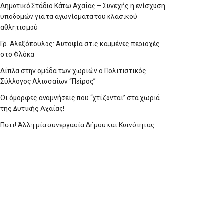
Δημοτικό Στάδιο Κάτω Αχαΐας – Συνεχής η ενίσχυση
υποδομών για τα αγωνίσματα του κλασικού
αθλητισμού
Γρ. Αλεξόπουλος: Αυτοψία στις καμμένες περιοχές
στο Φλόκα
Δίπλα στην ομάδα των χωριών ο Πολιτιστικός
Σύλλογος Αλισσαίων “Πείρος”
Οι όμορφες αναμνήσεις που “χτίζονται” στα χωριά
της Δυτικής Αχαΐας!
Πσιτ! Άλλη μία συνεργασία Δήμου και Κοινότητας