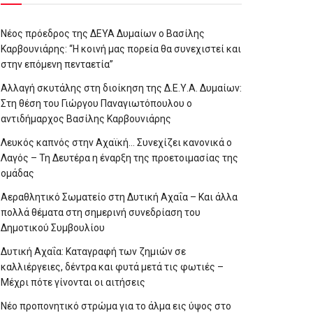
Νέος πρόεδρος της ΔΕΥΑ Δυμαίων ο Βασίλης
Καρβουνιάρης: “Η κοινή μας πορεία θα συνεχιστεί και
στην επόμενη πενταετία”
Αλλαγή σκυτάλης στη διοίκηση της Δ.Ε.Υ.Α. Δυμαίων:
Στη θέση του Γιώργου Παναγιωτόπουλου ο
αντιδήμαρχος Βασίλης Καρβουνιάρης
Λευκός καπνός στην Αχαϊκή… Συνεχίζει κανονικά ο
Λαγός – Τη Δευτέρα η έναρξη της προετοιμασίας της
ομάδας
Αεραθλητικό Σωματείο στη Δυτική Αχαΐα – Και άλλα
πολλά θέματα στη σημερινή συνεδρίαση του
Δημοτικού Συμβουλίου
Δυτική Αχαΐα: Καταγραφή των ζημιών σε
καλλιέργειες, δέντρα και φυτά μετά τις φωτιές –
Μέχρι πότε γίνονται οι αιτήσεις
Νέο προπονητικό στρώμα για το άλμα εις ύψος στο