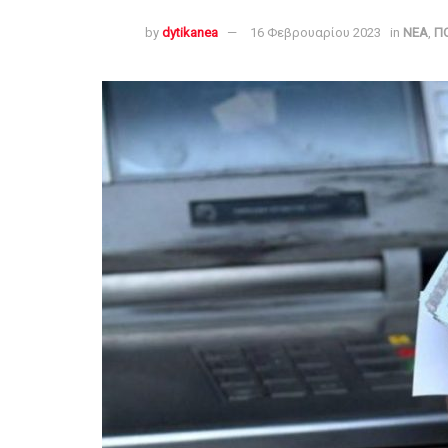
by
dytikanea
16 Φεβρουαρίου 2023
in
ΝΕΑ
,
ΠΟ