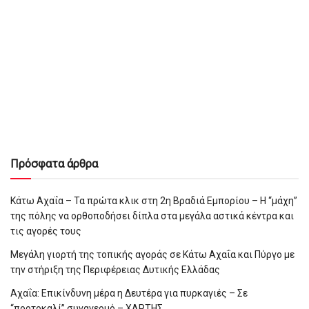
Πρόσφατα άρθρα
Κάτω Αχαΐα – Τα πρώτα κλικ στη 2η Βραδιά Εμπορίου – Η “μάχη”
της πόλης να ορθοποδήσει δίπλα στα μεγάλα αστικά κέντρα και
τις αγορές τους
Μεγάλη γιορτή της τοπικής αγοράς σε Κάτω Αχαΐα και Πύργο με
την στήριξη της Περιφέρειας Δυτικής Ελλάδας
Αχαΐα: Επικίνδυνη μέρα η Δευτέρα για πυρκαγιές – Σε
“πορτοκαλί” συναγερμό – ΧΑΡΤΗΣ