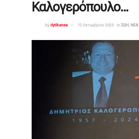
Καλογερόπουλο…
by
dytikanea
12 Οκτωβρίου 2025
in
ΖΩΗ
,
ΝΕΑ