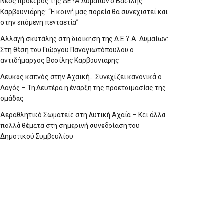
Νέος πρόεδρος της ΔΕΥΑ Δυμαίων ο Βασίλης
Καρβουνιάρης: “Η κοινή μας πορεία θα συνεχιστεί και
στην επόμενη πενταετία”
Αλλαγή σκυτάλης στη διοίκηση της Δ.Ε.Υ.Α. Δυμαίων:
Στη θέση του Γιώργου Παναγιωτόπουλου ο
αντιδήμαρχος Βασίλης Καρβουνιάρης
Λευκός καπνός στην Αχαϊκή… Συνεχίζει κανονικά ο
Λαγός – Τη Δευτέρα η έναρξη της προετοιμασίας της
ομάδας
Αεραθλητικό Σωματείο στη Δυτική Αχαΐα – Και άλλα
πολλά θέματα στη σημερινή συνεδρίαση του
Δημοτικού Συμβουλίου