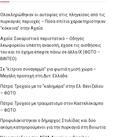
Ολοκληρώθηκαν οι αυτοψίες στις πληγείσες από τις
πυρκαγιές περιοχές – Πόσα σπίτια χαρακτηρίστηκαν
“κόκκινα” στην Αχαΐα
Αχαΐα: Σοκαριστικό περιστατικό – Οδηγός
λεωφορείου υπέστη ανακοπή, έχασε τις αισθήσεις
του και το όχημα έπεφτε πάνω σε άλλα ΙΧ (ΦΩΤΟ –
ΒΙΝΤΕΟ)
Σε “κίτρινο συναγερμό” για φωτιά η μισή χώρα –
Μεγάλη προσοχή στη Δυτ. Ελλάδα
Πάτρα: Τροχαίο με το “καλημέρα” στην Ελ. Βενιζέλου
– ΦΩΤΟ
Πάτρα: Τροχαίο με τραυματισμό στον Καστελόκαμπο
– ΦΩΤΟ
Προφυλακίστηκαν ο δήμαρχος Στυλίδας και δύο
ακόμη κατηγορούμενοι για την πυρκαγιά στη Βοιωτία