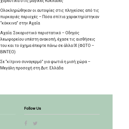
χορευτικά στις μαγικές Κυκλάδες
Ολοκληρώθηκαν οι αυτοψίες στις πληγείσες από τις
πυρκαγιές περιοχές – Πόσα σπίτια χαρακτηρίστηκαν
“κόκκινα” στην Αχαΐα
Αχαΐα: Σοκαριστικό περιστατικό – Οδηγός
λεωφορείου υπέστη ανακοπή, έχασε τις αισθήσεις
του και το όχημα έπεφτε πάνω σε άλλα ΙΧ (ΦΩΤΟ –
ΒΙΝΤΕΟ)
Σε “κίτρινο συναγερμό” για φωτιά η μισή χώρα –
Μεγάλη προσοχή στη Δυτ. Ελλάδα
Follow Us