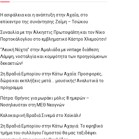
Η ασφάλεια και η ανάπτυξη στην Αχαΐα, στο
επίκεντρο της συνάντησης Ζαΐμη – Τσώκου
Συναυλία με την Άλκηστις Πρωτοψάλτη και τον Νίκο
Πορτοκάλογλου στο εμβληματικό Κάστρο Χλεμούτσι!
“Λευκή Νύχτα” στην Αμαλιάδα με vintage διάθεση:
Λάμψη, νοσταλγία και κομψότητα των προηγούμενων
δεκαετιών!
2η Βραδιά Εμπορίου στην Κάτω Αχαΐα: Προσφορές,
δώρα και εκπλήξεις μετά … μουσικής! Αναλυτικά το
πρόγραμμα
Πάτρα: Θρήνος για μωράκι μόλις 8 ημερών –
Νοσηλευόταν στη ΜΕΘ Νεογνών
Καλοκαιρινή Βραδιά Σινεμά στο Χαϊκάλι!
2η Βραδιά Εμπορίου στην Κάτω Αχαγιά: Το εφηβικό
τμήμα του συλλόγου Γομοστού θα μας ταξιδέψει