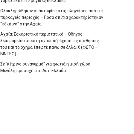
χορευτικά στις μαγικές Κυκλάδες
Ολοκληρώθηκαν οι αυτοψίες στις πληγείσες από τις
πυρκαγιές περιοχές – Πόσα σπίτια χαρακτηρίστηκαν
“κόκκινα” στην Αχαΐα
Αχαΐα: Σοκαριστικό περιστατικό – Οδηγός
λεωφορείου υπέστη ανακοπή, έχασε τις αισθήσεις
του και το όχημα έπεφτε πάνω σε άλλα ΙΧ (ΦΩΤΟ –
ΒΙΝΤΕΟ)
Σε “κίτρινο συναγερμό” για φωτιά η μισή χώρα –
Μεγάλη προσοχή στη Δυτ. Ελλάδα