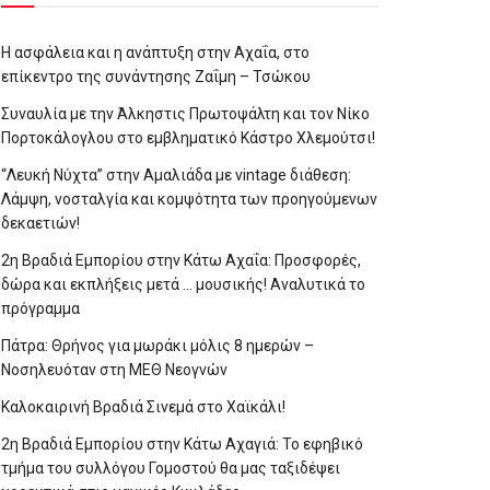
Η ασφάλεια και η ανάπτυξη στην Αχαΐα, στο
επίκεντρο της συνάντησης Ζαΐμη – Τσώκου
Συναυλία με την Άλκηστις Πρωτοψάλτη και τον Νίκο
Πορτοκάλογλου στο εμβληματικό Κάστρο Χλεμούτσι!
“Λευκή Νύχτα” στην Αμαλιάδα με vintage διάθεση:
Λάμψη, νοσταλγία και κομψότητα των προηγούμενων
δεκαετιών!
2η Βραδιά Εμπορίου στην Κάτω Αχαΐα: Προσφορές,
δώρα και εκπλήξεις μετά … μουσικής! Αναλυτικά το
πρόγραμμα
Πάτρα: Θρήνος για μωράκι μόλις 8 ημερών –
Νοσηλευόταν στη ΜΕΘ Νεογνών
Καλοκαιρινή Βραδιά Σινεμά στο Χαϊκάλι!
2η Βραδιά Εμπορίου στην Κάτω Αχαγιά: Το εφηβικό
τμήμα του συλλόγου Γομοστού θα μας ταξιδέψει