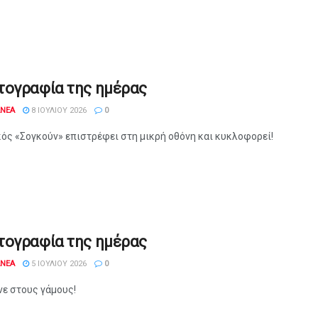
τογραφία της ημέρας
ANEA
8 ΙΟΥΛΊΟΥ 2026
0
ός «Σογκούν» επιστρέφει στη μικρή οθόνη και κυκλοφορεί!
τογραφία της ημέρας
ANEA
5 ΙΟΥΛΊΟΥ 2026
0
νε στους γάμους!