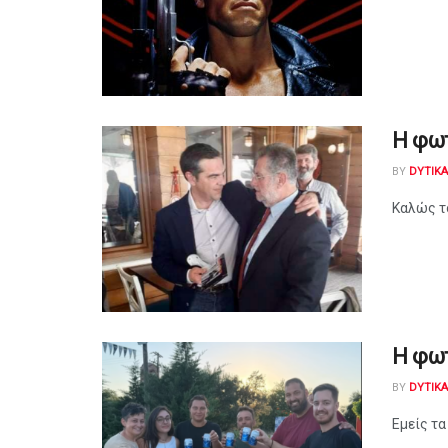
Η φω
BY
DYTIK
Καλώς τ
Η φω
BY
DYTIK
Εμείς τα