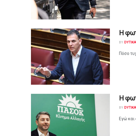
Η φω
BY
DYTIK
Πόσο τυχ
Η φω
BY
DYTIK
Εγώ και 