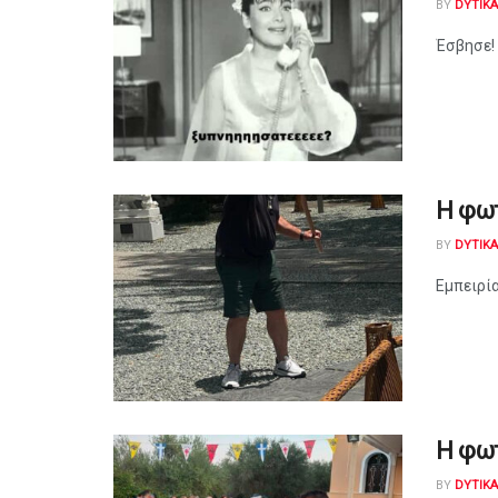
BY
DYTIK
Έσβησε!
Η φω
BY
DYTIK
Εμπειρία
Η φω
BY
DYTIK