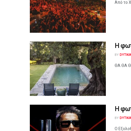
Από το Χ
Η φω
BY
DYTIK
ΘΑ ΘΑ ΘΑ
Η φω
BY
DYTIK
O Εξολο