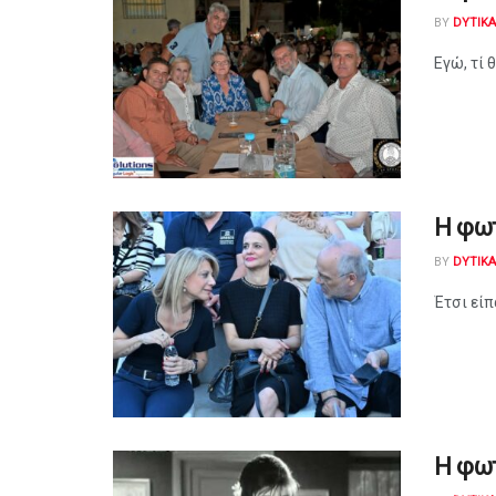
BY
DYTIK
Εγώ, τί 
Η φω
BY
DYTIK
Έτσι είπ
Η φω