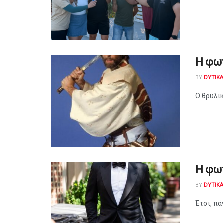
Η φω
BY
DYTIK
Ο θρυλικ
Η φω
BY
DYTIK
Έτσι, πά