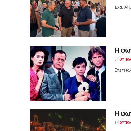
Έλα, θα 
Η φω
BY
DYTIK
Επετειακ
Η φω
BY
DYTIK