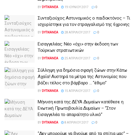
BY
DYTIKANEA
19 ΙΟΥΝΊΟΥ 2017
0
Συνταξιούχος Αστυνομικός ο παιδοκτόνος – Τι
ισχυρίστηκε για τον στραγγαλισμό της 6χρονης
BY
DYTIKANEA
28 ΑΠΡΙΛΊΟΥ 2017
0
Εισαγγελέας: Νέο «όχι» στην έκδοση των
Τούρκων στρατιωτικών
BY
DYTIKANEA
25 ΑΠΡΙΛΊΟΥ 2017
0
Σύλληψη για δημόσια σφαγή ζώων στην Κάτω
Αχαΐα! Αυστηρά τα μέτρα της Αστυνομίας που
βάζει τέλος στο βάρβαρο … “έθιμο”
BY
DYTIKANEA
15 ΑΠΡΙΛΊΟΥ 2017
0
Μήνυση κατά της ΔΕΥΑ Δυμαίων κατέθεσε η
Ενωτική Πρωτοβουλία Δυμαίων – “Στον
Εισαγγελέα το απαραίτητο υλικό”
BY
DYTIKANEA
8 ΑΠΡΙΛΊΟΥ 2017
0
“Δεν μπορούμε να βγούμε από τα σπίτια μας” –