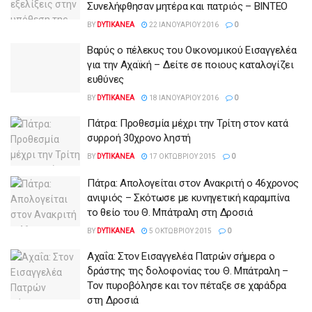
Συνελήφθησαν μητέρα και πατριός – ΒΙΝΤΕΟ
BY
DYTIKANEA
22 ΙΑΝΟΥΑΡΊΟΥ 2016
0
Βαρύς ο πέλεκυς του Οικονομικού Εισαγγελέα
για την Αχαϊκή – Δείτε σε ποιους καταλογίζει
ευθύνες
BY
DYTIKANEA
18 ΙΑΝΟΥΑΡΊΟΥ 2016
0
Πάτρα: Προθεσμία μέχρι την Τρίτη στον κατά
συρροή 30χρονο ληστή
BY
DYTIKANEA
17 ΟΚΤΩΒΡΊΟΥ 2015
0
Πάτρα: Απολογείται στον Ανακριτή ο 46χρονος
ανιψιός – Σκότωσε με κυνηγετική καραμπίνα
το θείο του Θ. Μπάτραλη στη Δροσιά
BY
DYTIKANEA
5 ΟΚΤΩΒΡΊΟΥ 2015
0
Αχαΐα: Στον Εισαγγελέα Πατρών σήμερα ο
δράστης της δολοφονίας του Θ. Μπάτραλη –
Τον πυροβόλησε και τον πέταξε σε χαράδρα
στη Δροσιά