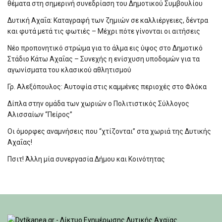
θέματα στη σημερινή συνεδρίαση του Δημοτικού Συμβουλίου
Δυτική Αχαΐα: Καταγραφή των ζημιών σε καλλιέργειες, δέντρα
και φυτά μετά τις φωτιές – Μέχρι πότε γίνονται οι αιτήσεις
Νέο προπονητικό στρώμα για το άλμα εις ύψος στο Δημοτικό
Στάδιο Κάτω Αχαΐας – Συνεχής η ενίσχυση υποδομών για τα
αγωνίσματα του κλασικού αθλητισμού
Γρ. Αλεξόπουλος: Αυτοψία στις καμμένες περιοχές στο Φλόκα
Δίπλα στην ομάδα των χωριών ο Πολιτιστικός Σύλλογος
Αλισσαίων “Πείρος”
Οι όμορφες αναμνήσεις που “χτίζονται” στα χωριά της Δυτικής
Αχαΐας!
Πσιτ! Άλλη μία συνεργασία Δήμου και Κοινότητας