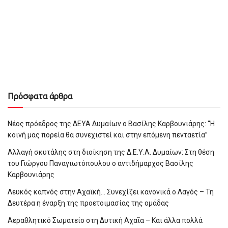
Πρόσφατα άρθρα
Νέος πρόεδρος της ΔΕΥΑ Δυμαίων ο Βασίλης Καρβουνιάρης: “Η
κοινή μας πορεία θα συνεχιστεί και στην επόμενη πενταετία”
Αλλαγή σκυτάλης στη διοίκηση της Δ.Ε.Υ.Α. Δυμαίων: Στη θέση
του Γιώργου Παναγιωτόπουλου ο αντιδήμαρχος Βασίλης
Καρβουνιάρης
Λευκός καπνός στην Αχαϊκή… Συνεχίζει κανονικά ο Λαγός – Τη
Δευτέρα η έναρξη της προετοιμασίας της ομάδας
Αεραθλητικό Σωματείο στη Δυτική Αχαΐα – Και άλλα πολλά