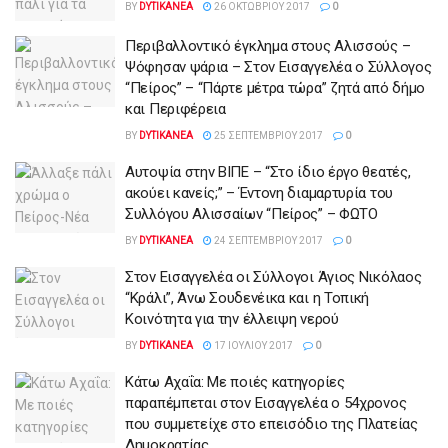
BY
DYTIKANEA
26 ΟΚΤΩΒΡΊΟΥ 2017
0
Περιβαλλοντικό έγκλημα στους Αλισσούς –
Ψόφησαν ψάρια – Στον Εισαγγελέα ο Σύλλογος
“Πείρος” – “Πάρτε μέτρα τώρα” ζητά από δήμο
και Περιφέρεια
BY
DYTIKANEA
25 ΣΕΠΤΕΜΒΡΊΟΥ 2017
0
Αυτοψία στην ΒΙΠΕ – “Στο ίδιο έργο θεατές,
ακούει κανείς;” – Έντονη διαμαρτυρία του
Συλλόγου Αλισσαίων “Πείρος” – ΦΩΤΟ
BY
DYTIKANEA
24 ΣΕΠΤΕΜΒΡΊΟΥ 2017
0
Στον Εισαγγελέα οι Σύλλογοι Άγιος Νικόλαος
“Κράλι”, Άνω Σουδενέικα και η Τοπική
Κοινότητα για την έλλειψη νερού
BY
DYTIKANEA
17 ΙΟΥΛΊΟΥ 2017
0
Κάτω Αχαΐα: Με ποιές κατηγορίες
παραπέμπεται στον Εισαγγελέα ο 54χρονος
που συμμετείχε στο επεισόδιο της Πλατείας
Δημοκρατίας