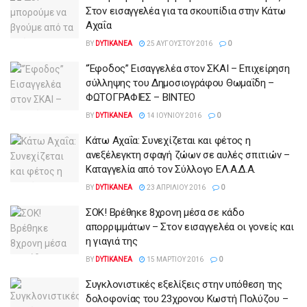
Στον εισαγγελέα για τα σκουπίδια στην Κάτω
Αχαΐα
BY
DYTIKANEA
25 ΑΥΓΟΎΣΤΟΥ 2016
0
“Έφοδος” Εισαγγελέα στον ΣΚΑΙ – Επιχείρηση
σύλληψης του Δημοσιογράφου Θωμαΐδη –
ΦΩΤΟΓΡΑΦΙΕΣ – ΒΙΝΤΕΟ
BY
DYTIKANEA
14 ΙΟΥΝΊΟΥ 2016
0
Κάτω Αχαΐα: Συνεχίζεται και φέτος η
ανεξέλεγκτη σφαγή ζώων σε αυλές σπιτιών –
Καταγγελία από τον Σύλλογο ΕΛ.Α.Δ.Α.
BY
DYTIKANEA
23 ΑΠΡΙΛΊΟΥ 2016
0
ΣΟΚ! Βρέθηκε 8χρονη μέσα σε κάδο
απορριμμάτων – Στον εισαγγελέα οι γονείς και
η γιαγιά της
BY
DYTIKANEA
15 ΜΑΡΤΊΟΥ 2016
0
Συγκλονιστικές εξελίξεις στην υπόθεση της
δολοφονίας του 23χρονου Κωστή Πολύζου –