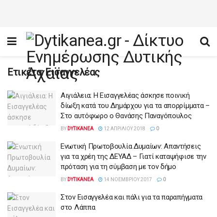
Ετικέτα:
Εισαγγελέας
Αιγιάλεια: Η Εισαγγελέας άσκησε ποινική
δίωξη κατά του Δημάρχου για τα απορρίμματα –
Στο αυτόφωρο ο Θανάσης Παναγόπουλος
BY
DYTIKANEA
12 ΑΠΡΙΛΊΟΥ 2018
0
Ενωτική Πρωτοβουλία Δυμαίων: Απαντήσεις
για τα χρέη της ΔΕΥΑΔ – Γιατί καταψήφισε την
πρόταση για τη σύμβαση με τον δήμο
BY
DYTIKANEA
14 ΝΟΕΜΒΡΊΟΥ 2017
0
Στον Εισαγγελέα και πάλι για τα παραπήγματα
στο Λάππα