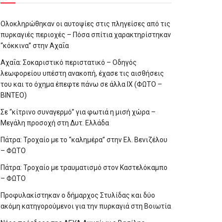
Ολοκληρώθηκαν οι αυτοψίες στις πληγείσες από τις
πυρκαγιές περιοχές – Πόσα σπίτια χαρακτηρίστηκαν
“κόκκινα” στην Αχαΐα
Αχαΐα: Σοκαριστικό περιστατικό – Οδηγός
λεωφορείου υπέστη ανακοπή, έχασε τις αισθήσεις
του και το όχημα έπεφτε πάνω σε άλλα ΙΧ (ΦΩΤΟ –
ΒΙΝΤΕΟ)
Σε “κίτρινο συναγερμό” για φωτιά η μισή χώρα –
Μεγάλη προσοχή στη Δυτ. Ελλάδα
Πάτρα: Τροχαίο με το “καλημέρα” στην Ελ. Βενιζέλου
– ΦΩΤΟ
Πάτρα: Τροχαίο με τραυματισμό στον Καστελόκαμπο
– ΦΩΤΟ
Προφυλακίστηκαν ο δήμαρχος Στυλίδας και δύο
ακόμη κατηγορούμενοι για την πυρκαγιά στη Βοιωτία