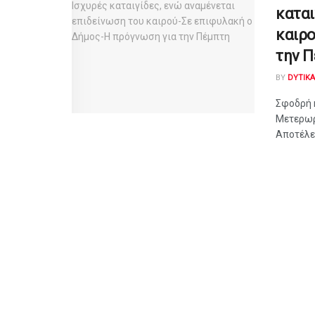
καται
καιρο
την 
BY
DYTIK
Σφοδρή 
Μετερωρ
Αποτέλεσ