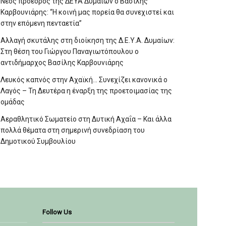
Νέος πρόεδρος της ΔΕΥΑ Δυμαίων ο Βασίλης
Καρβουνιάρης: “Η κοινή μας πορεία θα συνεχιστεί και
στην επόμενη πενταετία”
Αλλαγή σκυτάλης στη διοίκηση της Δ.Ε.Υ.Α. Δυμαίων:
Στη θέση του Γιώργου Παναγιωτόπουλου ο
αντιδήμαρχος Βασίλης Καρβουνιάρης
Λευκός καπνός στην Αχαϊκή… Συνεχίζει κανονικά ο
Λαγός – Τη Δευτέρα η έναρξη της προετοιμασίας της
ομάδας
Αεραθλητικό Σωματείο στη Δυτική Αχαΐα – Και άλλα
πολλά θέματα στη σημερινή συνεδρίαση του
Δημοτικού Συμβουλίου
Follow Us