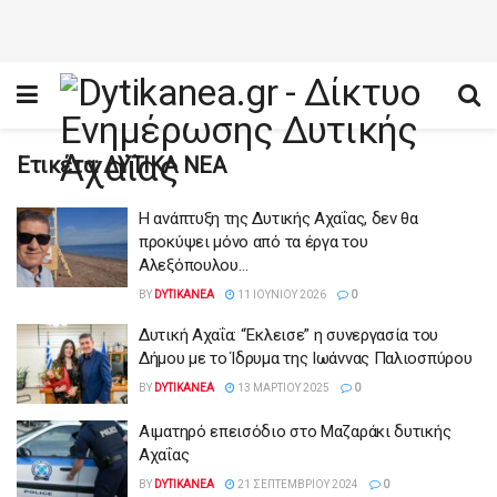
Ετικέτα:
ΔΥΤΙΚΑ ΝΕΑ
Η ανάπτυξη της Δυτικής Αχαΐας, δεν θα
προκύψει μόνο από τα έργα του
Αλεξόπουλου…
BY
DYTIKANEA
11 ΙΟΥΝΊΟΥ 2026
0
Δυτική Αχαΐα: “Έκλεισε” η συνεργασία του
Δήμου με το Ίδρυμα της Ιωάννας Παλιοσπύρου
BY
DYTIKANEA
13 ΜΑΡΤΊΟΥ 2025
0
Αιματηρό επεισόδιο στο Μαζαράκι δυτικής
Αχαΐας
BY
DYTIKANEA
21 ΣΕΠΤΕΜΒΡΊΟΥ 2024
0