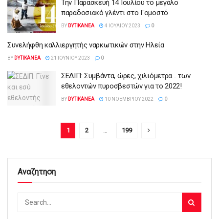
Την Παρασκευή 14 Ιουλίου το μεγάλο
παραδοσιακό γλέντι στο Γομοστό
BY
DYTIKANEA
4 ΙΟΥΛΊΟΥ 2023
0
Συνελήφθη καλλιεργητής ναρκωτικών στην Ηλεία
BY
DYTIKANEA
21 ΙΟΥΝΊΟΥ 2023
0
ΣΕΔΙΠ: Συμβάντα, ώρες, χιλιόμετρα… των
εθελοντών πυροσβεστών για το 2022!
BY
DYTIKANEA
10 ΝΟΕΜΒΡΊΟΥ 2022
0
1
2
…
199
Αναζητηση