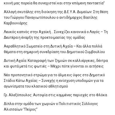
κοινή μας πορεία θα συνεχιστεί και στην επόμενη πενταετία”
Αλλαγή σκυτάλης στη διοίκηση της Δ.Ε.Υ.Α. Δυμαίων: Στη θέση
του Γιώργου Παναγιωτόπουλου ο αντιδήμαρχος Βασίλης
Καρβουνιάρης
Λευκός καπνός στην Αχαϊκή… Συνεχίζει κανονικά ο Λαγός – Τη
Δευτέρα η έναρξη της προετοιμασίας της ομάδας
Αεραθλητικό Σωματείο στη Δυτική Αχαΐα – Και άλλα πολλά
θέματα στη σημερινή συνεδρίαση του Δημοτικού Συμβουλίου
Δυτική Αχαΐα: Καταγραφή των ζημιών σε καλλιέργειες, δέντρα
και φυτά μετά τις φωτιές – Μέχρι πότε γίνονται οι αιτήσεις
Νέο προπονητικό στρώμα για το άλμα εις ύψος στο Δημοτικό
Στάδιο Κάτω Αχαΐας – Συνεχής η ενίσχυση υποδομών για τα
αγωνίσματα του κλασικού αθλητισμού
Γρ. Αλεξόπουλος: Αυτοψία στις καμμένες περιοχές στο Φλόκα
Δίπλα στην ομάδα των χωριών ο Πολιτιστικός Σύλλογος
Αλισσαίων “Πείρος”