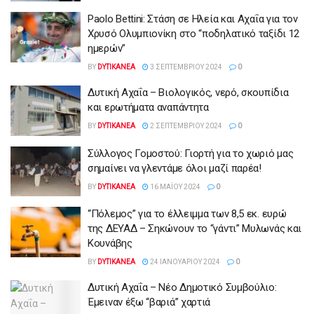
Paolo Bettini: Στάση σε Ηλεία και Αχαΐα για τον
Χρυσό Ολυμπιονίκη στο “ποδηλατικό ταξίδι 12
ημερών”
BY
DYTIKANEA
3 ΣΕΠΤΕΜΒΡΊΟΥ 2024
0
Δυτική Αχαΐα – Βιολογικός, νερό, σκουπίδια
και ερωτήματα αναπάντητα
BY
DYTIKANEA
2 ΣΕΠΤΕΜΒΡΊΟΥ 2024
0
Σύλλογος Γομοστού: Γιορτή για το χωριό μας
σημαίνει να γλεντάμε όλοι μαζί παρέα!
BY
DYTIKANEA
16 ΜΑΪ́ΟΥ 2024
0
“Πόλεμος” για το έλλειμμα των 8,5 εκ. ευρώ
της ΔΕΥΑΔ – Σηκώνουν το “γάντι” Μυλωνάς και
Κουνάβης
BY
DYTIKANEA
24 ΙΑΝΟΥΑΡΊΟΥ 2024
0
Δυτική Αχαΐα – Νέο Δημοτικό Συμβούλιο:
Έμειναν έξω “βαριά” χαρτιά