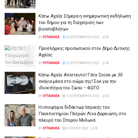
Κάτω Αχαΐα: Σήμερα η ενημερωτική εκδήλωση
του δήμου για τη διαχείριση των
βιοαποβλήτων
BY
DYTIKANEA
20 ΣΕΠΤΕΜΒΡΊΟΥ 2023
0
Προσλήψεις προσωπικού στον Δήμο Δυτικής
Αχαΐας
BY
DYTIKANEA
20 ΣΕΠΤΕΜΒΡΊΟΥ 2023
0
Κάτω Αχαΐα: Απίστευτο! Γάτα ζούσε με 30
σκάγια μέσα στο σώμα της! Σοκ για την
ιδιοκτήτρια του ζώου – ΦΩΤΟ
BY
DYTIKANEA
10 ΣΕΠΤΕΜΒΡΊΟΥ 2023
0
Η υποψήφια διδάκτωρ Ιατρικής του
Πανεπιστημίου Πατρών Λίνα Δαρειώτη, στο
πλευρό του Σπύρου Μυλωνά
BY
DYTIKANEA
5 ΙΟΥΛΊΟΥ 2023
0