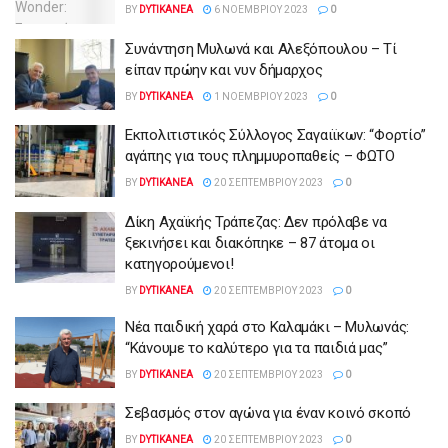
BY
DYTIKANEA
6 ΝΟΕΜΒΡΊΟΥ 2023
0
Συνάντηση Μυλωνά και Αλεξόπουλου – Τί
είπαν πρώην και νυν δήμαρχος
BY
DYTIKANEA
1 ΝΟΕΜΒΡΊΟΥ 2023
0
Εκπολιτιστικός Σύλλογος Σαγαιϊκων: “Φορτίο”
αγάπης για τους πλημμυροπαθείς – ΦΩΤΟ
BY
DYTIKANEA
20 ΣΕΠΤΕΜΒΡΊΟΥ 2023
0
Δίκη Αχαϊκής Τράπεζας: Δεν πρόλαβε να
ξεκινήσει και διακόπηκε – 87 άτομα οι
κατηγορούμενοι!
BY
DYTIKANEA
20 ΣΕΠΤΕΜΒΡΊΟΥ 2023
0
Νέα παιδική χαρά στο Καλαμάκι – Μυλωνάς:
“Κάνουμε το καλύτερο για τα παιδιά μας”
BY
DYTIKANEA
20 ΣΕΠΤΕΜΒΡΊΟΥ 2023
0
Σεβασμός στον αγώνα για έναν κοινό σκοπό
BY
DYTIKANEA
20 ΣΕΠΤΕΜΒΡΊΟΥ 2023
0