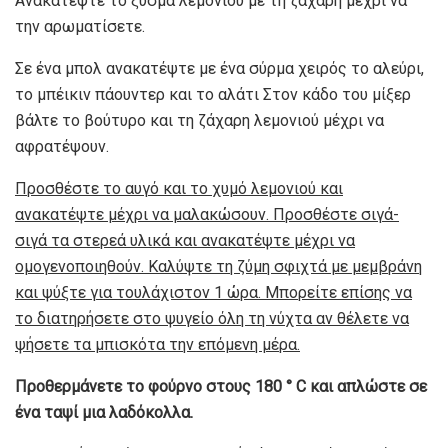
Ανακατέψτε το ξύσμα λεμονιού με τη ζάχαρη μέχρι να
την αρωματίσετε.
Σε ένα μπολ ανακατέψτε με ένα σύρμα χειρός το αλεύρι,
το μπέικιν πάουντερ και το αλάτι Στον κάδο του μίξερ
βάλτε το βούτυρο και τη ζάχαρη λεμονιού μέχρι να
αφρατέψουν.
Προσθέστε το αυγό και το χυμό λεμονιού και
ανακατέψτε μέχρι να μαλακώσουν. Προσθέστε σιγά-
σιγά τα στερεά υλικά και ανακατέψτε μέχρι να
ομογενοποιηθούν. Καλύψτε τη ζύμη σφιχτά με μεμβράνη
και ψύξτε για τουλάχιστον 1 ώρα. Μπορείτε επίσης να
το διατηρήσετε στο ψυγείο όλη τη νύχτα αν θέλετε να
ψήσετε τα μπισκότα την επόμενη μέρα.
Προθερμάνετε το φούρνο στους 180 ° C και απλώστε σε
ένα ταψί μια λαδόκολλα.