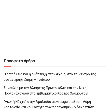
Πρόσφατα άρθρα
Η ασφάλεια και η ανάπτυξη στην Αχαΐα, στο επίκεντρο της
συνάντησης Ζαΐμη – Τσώκου
Συναυλία με την Άλκηστις Πρωτοψάλτη και τον Νίκο
Πορτοκάλογλου στο εμβληματικό Κάστρο Χλεμούτσι!
“Λευκή Νύχτα” στην Αμαλιάδα με vintage διάθεση: Λάμψη,
νοσταλγία και κομψότητα των προηγούμενων δεκαετιών!