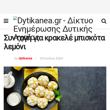
Συνταγή για κρακελέ μπισκότα
λεμόνι
by
dytikanea
30 Ιουλίου 2024