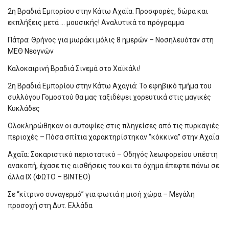
2η Βραδιά Εμπορίου στην Κάτω Αχαΐα: Προσφορές, δώρα και
εκπλήξεις μετά … μουσικής! Αναλυτικά το πρόγραμμα
Πάτρα: Θρήνος για μωράκι μόλις 8 ημερών – Νοσηλευόταν στη
ΜΕΘ Νεογνών
Καλοκαιρινή Βραδιά Σινεμά στο Χαϊκάλι!
2η Βραδιά Εμπορίου στην Κάτω Αχαγιά: Το εφηβικό τμήμα του
συλλόγου Γομοστού θα μας ταξιδέψει χορευτικά στις μαγικές
Κυκλάδες
Ολοκληρώθηκαν οι αυτοψίες στις πληγείσες από τις πυρκαγιές
περιοχές – Πόσα σπίτια χαρακτηρίστηκαν “κόκκινα” στην Αχαΐα
Αχαΐα: Σοκαριστικό περιστατικό – Οδηγός λεωφορείου υπέστη
ανακοπή, έχασε τις αισθήσεις του και το όχημα έπεφτε πάνω σε
άλλα ΙΧ (ΦΩΤΟ – ΒΙΝΤΕΟ)
Σε “κίτρινο συναγερμό” για φωτιά η μισή χώρα – Μεγάλη
προσοχή στη Δυτ. Ελλάδα