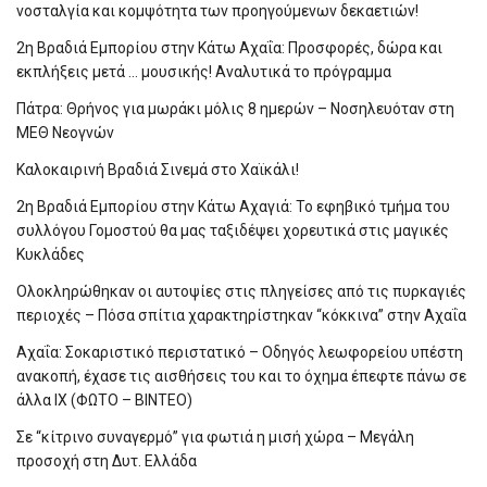
νοσταλγία και κομψότητα των προηγούμενων δεκαετιών!
2η Βραδιά Εμπορίου στην Κάτω Αχαΐα: Προσφορές, δώρα και
εκπλήξεις μετά … μουσικής! Αναλυτικά το πρόγραμμα
Πάτρα: Θρήνος για μωράκι μόλις 8 ημερών – Νοσηλευόταν στη
ΜΕΘ Νεογνών
Καλοκαιρινή Βραδιά Σινεμά στο Χαϊκάλι!
2η Βραδιά Εμπορίου στην Κάτω Αχαγιά: Το εφηβικό τμήμα του
συλλόγου Γομοστού θα μας ταξιδέψει χορευτικά στις μαγικές
Κυκλάδες
Ολοκληρώθηκαν οι αυτοψίες στις πληγείσες από τις πυρκαγιές
περιοχές – Πόσα σπίτια χαρακτηρίστηκαν “κόκκινα” στην Αχαΐα
Αχαΐα: Σοκαριστικό περιστατικό – Οδηγός λεωφορείου υπέστη
ανακοπή, έχασε τις αισθήσεις του και το όχημα έπεφτε πάνω σε
άλλα ΙΧ (ΦΩΤΟ – ΒΙΝΤΕΟ)
Σε “κίτρινο συναγερμό” για φωτιά η μισή χώρα – Μεγάλη
προσοχή στη Δυτ. Ελλάδα