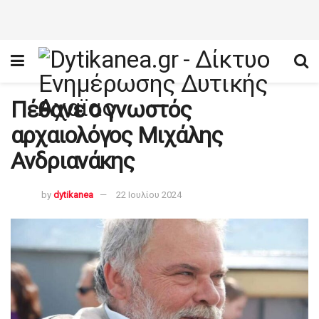
Πέθανε ο γνωστός
αρχαιολόγος Μιχάλης
Ανδριανάκης
by
dytikanea
22 Ιουλίου 2024