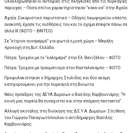
Ολοκληρώθηκαν οι αυτοψίες στις πληγείσες από τις πυρκαγιές
περιοχές – Πόσα σπίτια χαρακτηρίστηκαν “κόκκινα” στην Αχαΐα
Αχαΐα: Σοκαριστικό περιστατικό – Οδηγός λεωφορείου υπέστη
ανακοπή, έχασε τις αισθήσεις του και το όχημα έπεφτε πάνω σε
άλλα ΙΧ (ΦΩΤΟ – ΒΙΝΤΕΟ)
Σε “κίτρινο συναγερμό” για φωτιά η μισή χώρα – Μεγάλη
προσοχή στη Δυτ. Ελλάδα
Πάτρα: Τροχαίο με το “καλημέρα” στην Ελ. Βενιζέλου – ΦΩΤΟ
Πάτρα: Τροχαίο με τραυματισμό στον Καστελόκαμπο – ΦΩΤΟ
Προφυλακίστηκαν ο δήμαρχος Στυλίδας και δύο ακόμη
κατηγορούμενοι για την πυρκαγιά στη Βοιωτία
Νέος πρόεδρος της ΔΕΥΑ Δυμαίων ο Βασίλης Καρβουνιάρης: “Η
κοινή μας πορεία θα συνεχιστεί και στην επόμενη πενταετία”
Αλλαγή σκυτάλης στη διοίκηση της Δ.Ε.Υ.Α. Δυμαίων: Στη θέση
του Γιώργου Παναγιωτόπουλου ο αντιδήμαρχος Βασίλης
Καρβουνιάρης