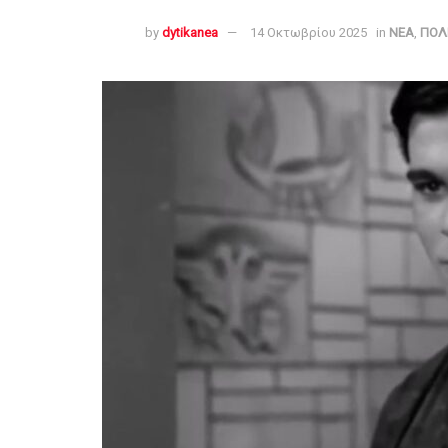
by
dytikanea
14 Οκτωβρίου 2025
in
ΝΕΑ
,
ΠΟΛΙ