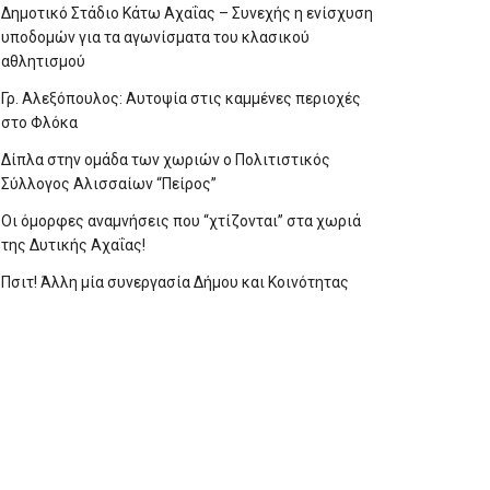
Δημοτικό Στάδιο Κάτω Αχαΐας – Συνεχής η ενίσχυση
υποδομών για τα αγωνίσματα του κλασικού
αθλητισμού
Γρ. Αλεξόπουλος: Αυτοψία στις καμμένες περιοχές
στο Φλόκα
Δίπλα στην ομάδα των χωριών ο Πολιτιστικός
Σύλλογος Αλισσαίων “Πείρος”
Οι όμορφες αναμνήσεις που “χτίζονται” στα χωριά
της Δυτικής Αχαΐας!
Πσιτ! Άλλη μία συνεργασία Δήμου και Κοινότητας