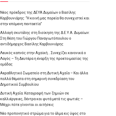
Νέος πρόεδρος της ΔΕΥΑ Δυμαίων ο Βασίλης
Καρβουνιάρης: “Η κοινή μας πορεία θα συνεχιστεί και
στην επόμενη πενταετία”
Αλλαγή σκυτάλης στη διοίκηση της Δ.Ε.Υ.Α. Δυμαίων:
Στη θέση του Γιώργου Παναγιωτόπουλου ο
αντιδήμαρχος Βασίλης Καρβουνιάρης
Λευκός καπνός στην Αχαϊκή… Συνεχίζει κανονικά ο
Λαγός – Τη Δευτέρα η έναρξη της προετοιμασίας της
ομάδας
Αεραθλητικό Σωματείο στη Δυτική Αχαΐα – Και άλλα
πολλά θέματα στη σημερινή συνεδρίαση του
Δημοτικού Συμβουλίου
Δυτική Αχαΐα: Καταγραφή των ζημιών σε
καλλιέργειες, δέντρα και φυτά μετά τις φωτιές –
Μέχρι πότε γίνονται οι αιτήσεις
Νέο προπονητικό στρώμα για το άλμα εις ύψος στο