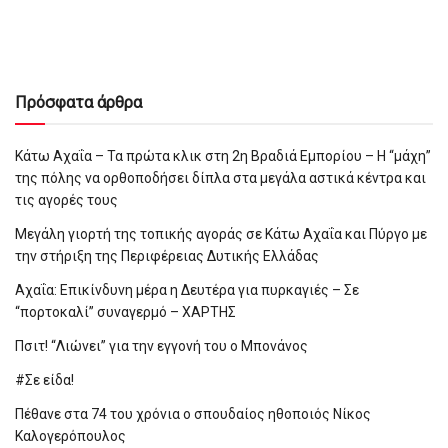
Πρόσφατα άρθρα
Κάτω Αχαΐα – Τα πρώτα κλικ στη 2η Βραδιά Εμπορίου – Η “μάχη”
της πόλης να ορθοποδήσει δίπλα στα μεγάλα αστικά κέντρα και
τις αγορές τους
Μεγάλη γιορτή της τοπικής αγοράς σε Κάτω Αχαΐα και Πύργο με
την στήριξη της Περιφέρειας Δυτικής Ελλάδας
Αχαΐα: Επικίνδυνη μέρα η Δευτέρα για πυρκαγιές – Σε
“πορτοκαλί” συναγερμό – ΧΑΡΤΗΣ
Πσιτ! “Λιώνει” για την εγγονή του ο Μπονάνος
#Σε είδα!
Πέθανε στα 74 του χρόνια ο σπουδαίος ηθοποιός Νίκος
Καλογερόπουλος