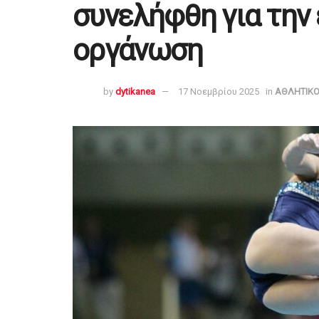
συνελήφθη για την
οργάνωση
by
dytikanea
17 Νοεμβρίου 2025
in
ΑΘΛΗΤΙΚΟ