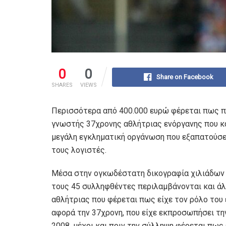
0
0
Share on Facebook
SHARES
VIEWS
Περισσότερα από 400.000 ευρώ φέρεται πως π
γνωστής 37χρονης αθλήτριας ενόργανης που κα
μεγάλη εγκληματική οργάνωση που εξαπατούσ
τους λογιστές.
Μέσα στην ογκωδέστατη δικογραφία χιλιάδων 
τους 45 συλληφθέντες περιλαμβάνονται και άλ
αθλήτριας που φέρεται πως είχε τον ρόλο του
αφορά την 37χρονη, που είχε εκπροσωπήσει τη
2008, μέχρι και πριν την σύλληψη φέρεται πως 