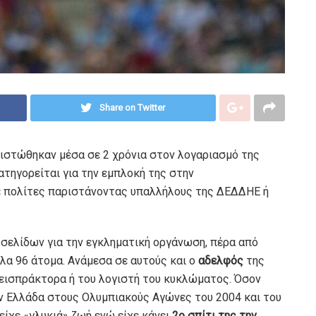
Share on Twitter
ιστώθηκαν μέσα σε 2 χρόνια στον λογαριασμό της
τηγορείται για την εμπλοκή της στην
ε πολίτες παριστάνοντας υπαλλήλους της ΔΕΔΔΗΕ ή
σελίδων για την εγκληματική οργάνωση, πέρα από
λα 96 άτομα. Ανάμεσα σε αυτούς και ο
αδελφός
της
 εισπράκτορα ή του λογιστή του κυκλώματος. Όσον
ν Ελλάδα στους Ολυμπιακούς Αγώνες του 2004 και του
είχε «γλυκιά» ζωή ενώ είχε κάνει
2ο σπίτι της την