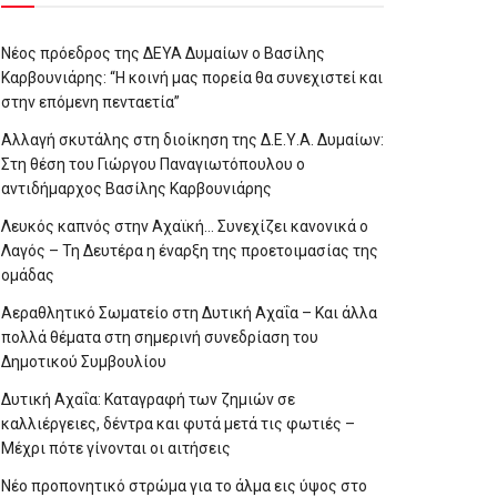
Νέος πρόεδρος της ΔΕΥΑ Δυμαίων ο Βασίλης
Καρβουνιάρης: “Η κοινή μας πορεία θα συνεχιστεί και
στην επόμενη πενταετία”
Αλλαγή σκυτάλης στη διοίκηση της Δ.Ε.Υ.Α. Δυμαίων:
Στη θέση του Γιώργου Παναγιωτόπουλου ο
αντιδήμαρχος Βασίλης Καρβουνιάρης
Λευκός καπνός στην Αχαϊκή… Συνεχίζει κανονικά ο
Λαγός – Τη Δευτέρα η έναρξη της προετοιμασίας της
ομάδας
Αεραθλητικό Σωματείο στη Δυτική Αχαΐα – Και άλλα
πολλά θέματα στη σημερινή συνεδρίαση του
Δημοτικού Συμβουλίου
Δυτική Αχαΐα: Καταγραφή των ζημιών σε
καλλιέργειες, δέντρα και φυτά μετά τις φωτιές –
Μέχρι πότε γίνονται οι αιτήσεις
Νέο προπονητικό στρώμα για το άλμα εις ύψος στο