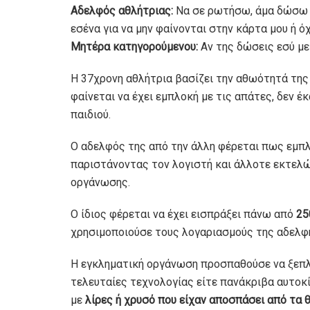
Αδελφός αθλήτριας:
Να σε ρωτήσω, άμα δώσω σ
εσένα για να μην φαίνονται στην κάρτα μου ή όχ
Μητέρα κατηγορούμενου:
Αν της δώσεις εσύ με
Η 37χρονη αθλήτρια βασίζει την αθωότητά της 
φαίνεται να έχει εμπλοκή με τις απάτες, δεν έ
παιδιού.
Ο αδελφός της από την άλλη φέρεται πως εμπλ
παριστάνοντας τον λογιστή και άλλοτε εκτελ
οργάνωσης.
Ο ίδιος φέρεται να έχει εισπράξει πάνω από
25
χρησιμοποιούσε τους λογαριασμούς της αδελφή
Η εγκληματική οργάνωση προσπαθούσε να ξεπλέ
τελευταίες τεχνολογίας είτε πανάκριβα αυτοκ
με
λίρες ή χρυσό που είχαν αποσπάσει από τα 