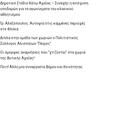
Δημοτικό Στάδιο Κάτω Αχαΐας – Συνεχής η ενίσχυση
υποδομών για τα αγωνίσματα του κλασικού
αθλητισμού
Γρ. Αλεξόπουλος: Αυτοψία στις καμμένες περιοχές
στο Φλόκα
Δίπλα στην ομάδα των χωριών ο Πολιτιστικός
Σύλλογος Αλισσαίων “Πείρος”
Οι όμορφες αναμνήσεις που “χτίζονται” στα χωριά
της Δυτικής Αχαΐας!
Πσιτ! Άλλη μία συνεργασία Δήμου και Κοινότητας