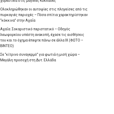
χορευτικά στις μαγικές Κυκλάδες
Ολοκληρώθηκαν οι αυτοψίες στις πληγείσες από τις
πυρκαγιές περιοχές – Πόσα σπίτια χαρακτηρίστηκαν
“κόκκινα” στην Αχαΐα
Αχαΐα: Σοκαριστικό περιστατικό – Οδηγός
λεωφορείου υπέστη ανακοπή, έχασε τις αισθήσεις
του και το όχημα έπεφτε πάνω σε άλλα ΙΧ (ΦΩΤΟ –
ΒΙΝΤΕΟ)
Σε “κίτρινο συναγερμό” για φωτιά η μισή χώρα –
Μεγάλη προσοχή στη Δυτ. Ελλάδα