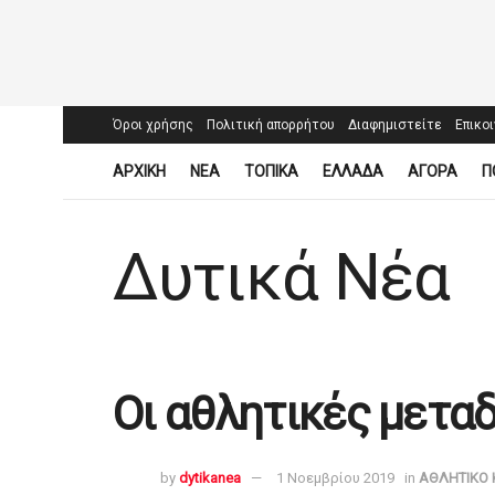
Όροι χρήσης
Πολιτική απορρήτου
Διαφημιστείτε
Επικο
ΑΡΧΙΚΗ
ΝΕΑ
ΤΟΠΙΚΑ
ΕΛΛΑΔΑ
ΑΓΟΡΑ
Π
Δυτικά Νέα
Οι αθλητικές μετα
by
dytikanea
1 Νοεμβρίου 2019
in
ΑΘΛΗΤΙΚΟ 