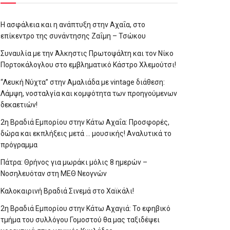
Η ασφάλεια και η ανάπτυξη στην Αχαΐα, στο
επίκεντρο της συνάντησης Ζαΐμη – Τσώκου
Συναυλία με την Άλκηστις Πρωτοψάλτη και τον Νίκο
Πορτοκάλογλου στο εμβληματικό Κάστρο Χλεμούτσι!
“Λευκή Νύχτα” στην Αμαλιάδα με vintage διάθεση:
Λάμψη, νοσταλγία και κομψότητα των προηγούμενων
δεκαετιών!
2η Βραδιά Εμπορίου στην Κάτω Αχαΐα: Προσφορές,
δώρα και εκπλήξεις μετά … μουσικής! Αναλυτικά το
πρόγραμμα
Πάτρα: Θρήνος για μωράκι μόλις 8 ημερών –
Νοσηλευόταν στη ΜΕΘ Νεογνών
Καλοκαιρινή Βραδιά Σινεμά στο Χαϊκάλι!
2η Βραδιά Εμπορίου στην Κάτω Αχαγιά: Το εφηβικό
τμήμα του συλλόγου Γομοστού θα μας ταξιδέψει