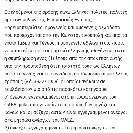
Ωφελούμενοι της δράσης είναι Έλληνες πολίτες, πολίτες
κρατών μελών της Ευρωπαϊκής Ένωσης,
Βορειοηπειρώτες, ομογενείς και ομογενείς αλλοδαποί
που προέρχονται από την Κωνσταντινούπολη και από τα
νησιά Ίμβρο και Τένεδο, ή ομογενείς εξ Αιγύπτου, χωρίς
να απαιτείται πιστοποιητικό ελληνικής ιθαγένειας ούτε
η συμπλήρωση ενός (1) έτους από την απόκτηση αυτής,
υπό την προϋπόθεση ότι η ιδιότητά τους ως Ελλήνων
κατά το γένος και τη συνείδηση αποδεικνύεται με άλλους
τρόπους (ν.δ. 3832/1958), οι οποίοι ανήκουν σε
τουλάχιστον μία από τις παρακάτω κατηγορίες:
α) άνεργοι, εγγεγραμμένοι στα μητρώα ανέργων του
ΟΑΕΔ, μέλη οικογενειών στις οποίες δεν εργάζεται
κανείς και οι σύζυγοι αυτών είναι εγγεγραμμένοι άνεργοι
στα μητρώα ανέργων του ΟΑΕΔ,
β) άνεργοι, εγγεγραμμένοι στα μητρώα ανέργων του