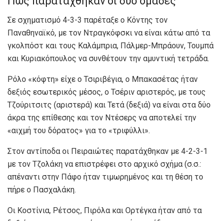
Πως παρατάχθηκαν οι δύο ομάδες
Σε σχηματισμό 4-3-3 παρέταξε ο Κόντης τον
Παναθηναϊκό, με τον Ντραγκόφσκι να είναι κάτω από τα
γκολπόστ και τους Καλάμπρια, Πάλμερ-Μπράουν, Τουμπά
και Κυριακόπουλος να συνθέτουν την αμυντική τετράδα.
Ρόλο «κόφτη» είχε ο Τσιριβέγια, ο Μπακασέτας ήταν
δεξιός εσωτερικός μέσος, ο Τσέριν αριστερός, με τους
Τζούριτσιτς (αριστερά) και Τετά (δεξιά) να είναι στα δύο
άκρα της επίθεσης και τον Ντέσερς να αποτελεί την
«αιχμή του δόρατος» για το «τριφύλλι».
Στον αντίποδα οι Πειραιώτες παρατάχθηκαν με 4-2-3-1
με τον Τζολάκη να επιστρέφει στο αρχικό σχήμα (σ.σ.:
απέναντι στην Πάφο ήταν τιμωρημένος και τη θέση το
πήρε ο Πασχαλάκη.
Οι Κοστίνια, Ρέτσος, Πιρόλα και Ορτέγκα ήταν από τα