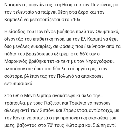
Νασιμέντο, περνώντας στη θέση του τον Ποντένσε, με
τον τελευταίο να παίρνει θέση στα άκρα και τον
Καμπελά να μετατοπίζεται στο «10».
Η είσοδος του Ποντένσε βοήθησε πολύ τον Ολυμπιακό,
δίνοντάς του επιθετική πνοή, με τον Ελ Κααμπί να έχει
δύο μεγάλες ευκαιρίες, σε φάσεις που ξεκίνησαν από τα
πόδια του βραχύσωμου εξτρέμ: στο 56΄όταν ο
Μαροκινός βρέθηκε τετ-α-τε-τ με τον Ντραγκόφσκι,
πλασάροντας άουτ και δύο λεπτά αργότερα, όταν
σούταρε, βλέποντας τον Πολωνό να αποκρούει
εντυπωσιακά.
Στο 68′ ο Μεντιλίμπαρ ανακάτεψε κι άλλο την…
τράπουλα, με τους Γιαζίτσι και Τσικίνιο να περνούν
αλλαγή αντί των Σιπιόνι και Στρεφέτσα, αντίστοιχα, με
τον Κόντη να απαντά στην προπονητική σκακιέρα του
ματς, βάζοντας στο 70′ τους Κώτσιρα και Σιώπη αντί