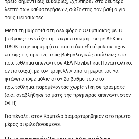
τρεις σημαντικές ευκαιρίες, «χτύπησε» στο δεύτερο
λεπτό των καθυστερήσεων, σώζοντας τον βαθμό για
τους Πειραιώτες.
Μετά τη μοιρασιά στη Λεωφόρο ο Ολυμπιακός με 10
βαθμούς συνεχίζει τη… συγκατοίκησή του με ΑΕΚ και
ΠΑΟΚ στην κορυφή (σ.σ.: και οι δύο «δικέφαλοι» είχαν
επίσης τις πρώτες τους βαθμολογικές απώλειες στο
πρωτάθλημα απέναντι σε AEΛ Novibet και Παναιτωλικό,
αντίστοιχα), με το« τριφύλλι» από τη μεριά του να
φτάνει απόψε μόλις στον 2ο βαθμό του στο
πρωτάθλημα, παραμένοντας χωρίς νίκη σε τρία ματς
(σ.σ.: αναβλήθηκε το ματς της πρεμιέρας απέναντι στον
ΟΦΗ).
Για πέναλτι στον Καμπελά διαμαρτυρήθηκαν στο πρώτο
μέρος οι φιλοξενούμενοι.