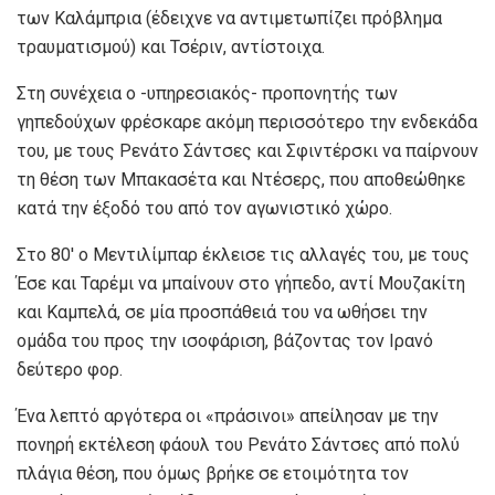
των Καλάμπρια (έδειχνε να αντιμετωπίζει πρόβλημα
τραυματισμού) και Τσέριν, αντίστοιχα.
Στη συνέχεια ο -υπηρεσιακός- προπονητής των
γηπεδούχων φρέσκαρε ακόμη περισσότερο την ενδεκάδα
του, με τους Ρενάτο Σάντσες και Σφιντέρσκι να παίρνουν
τη θέση των Μπακασέτα και Ντέσερς, που αποθεώθηκε
κατά την έξοδό του από τον αγωνιστικό χώρο.
Στο 80′ ο Μεντιλίμπαρ έκλεισε τις αλλαγές του, με τους
Έσε και Ταρέμι να μπαίνουν στο γήπεδο, αντί Μουζακίτη
και Καμπελά, σε μία προσπάθειά του να ωθήσει την
ομάδα του προς την ισοφάριση, βάζοντας τον Ιρανό
δεύτερο φορ.
Ένα λεπτό αργότερα οι «πράσινοι» απείλησαν με την
πονηρή εκτέλεση φάουλ του Ρενάτο Σάντσες από πολύ
πλάγια θέση, που όμως βρήκε σε ετοιμότητα τον