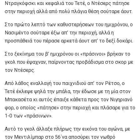
Ντραγκόφσκι και κεφαλιά του Τετέ, ο Ντέσερς πάτησε
στην περιοχή αλλά από πολύ πλάγια θέση σούταρε άουτ.
Στο πρώτο λεπτό των καθυστερήσεων του ημιχρόνου, ο
Νασιμέντο σούταρε έξω απ’ την περιοχή, αλλά η
προσπάθειά του πέρασε αρκετά άουτ απ’ το δεξί δοκάρι.
Στο ξεκίνημα του β’ ημιχρόνου οι «πράσινοι» βρήκαν το
γκολ που έψαχναν, παίρνοντας προβάδισμα στο σκορ με
τον Ντέσερς.
Από λάθος εναλλαγή του παιχνιδιού απ’ τον Ρέτσο, ο
Τετέ έκλεψε ψηλά την μπάλα, την έδωσε με τη μία στον
Μπακασέτα κι αυτός έπαιξε κάθετα προς τον Νιγηριανό
φορ, ο οποίος «πάτησε» στην περιοχή και πλάσαρε για το
1-0 των «πράσινων».
Αυτό το γκολ άλλαξε πλήρως την εικόνα του αγώνα, με
τον Μεντιλίμπαρ στο 56΄να αποσύρει τον νωθρό