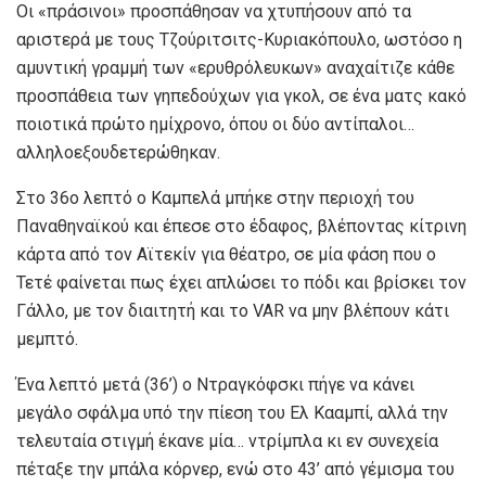
Οι «πράσινοι» προσπάθησαν να χτυπήσουν από τα
αριστερά με τους Τζούριτσιτς-Κυριακόπουλο, ωστόσο η
αμυντική γραμμή των «ερυθρόλευκων» αναχαίτιζε κάθε
προσπάθεια των γηπεδούχων για γκολ, σε ένα ματς κακό
ποιοτικά πρώτο ημίχρονο, όπου οι δύο αντίπαλοι…
αλληλοεξουδετερώθηκαν.
Στο 36ο λεπτό ο Καμπελά μπήκε στην περιοχή του
Παναθηναϊκού και έπεσε στο έδαφος, βλέποντας κίτρινη
κάρτα από τον Αϊτεκίν για θέατρο, σε μία φάση που ο
Τετέ φαίνεται πως έχει απλώσει το πόδι και βρίσκει τον
Γάλλο, με τον διαιτητή και το VAR να μην βλέπουν κάτι
μεμπτό.
Ένα λεπτό μετά (36’) ο Ντραγκόφσκι πήγε να κάνει
μεγάλο σφάλμα υπό την πίεση του Ελ Κααμπί, αλλά την
τελευταία στιγμή έκανε μία… ντρίμπλα κι εν συνεχεία
πέταξε την μπάλα κόρνερ, ενώ στο 43’ από γέμισμα του