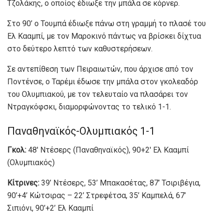
Τζολάκης, ο οποίος έδιωξε την μπάλα σε κόρνερ.
Στο 90’ ο Τουμπά έδιωξε πάνω στη γραμμή το πλασέ του
Ελ Κααμπί, με τον Μαροκινό πάντως να βρίσκει δίχτυα
στο δεύτερο λεπτό των καθυστερήσεων.
Σε αντεπίθεση των Πειραιωτών, που άρχισε από τον
Ποντένσε, ο Ταρέμι έδωσε την μπάλα στον γκολεαδόρ
του Ολυμπιακού, με τον τελευταίο να πλασάρει τον
Ντραγκόφσκι, διαμορφώνοντας το τελικό 1-1.
Παναθηναϊκός-Ολυμπιακός 1-1
Γκολ:
48′ Ντέσερς (Παναθηναϊκός), 90+2′ Ελ Κααμπί
(Ολυμπιακός)
Κίτρινες:
39’ Ντέσερς, 53’ Μπακασέτας, 87’ Τσιριβέγια,
90’+4’ Κώτσιρας – 22’ Στρεφέτσα, 35’ Καμπελά, 67’
Σιπιόνι, 90’+2’ Ελ Κααμπί