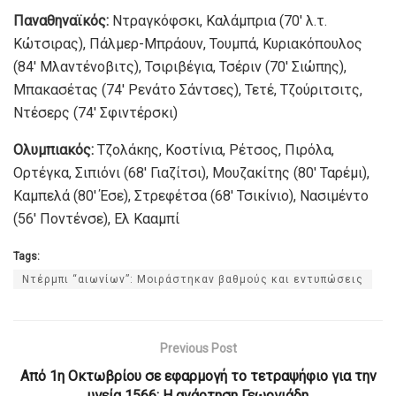
Παναθηναϊκός:
Ντραγκόφσκι, Καλάμπρια (70′ λ.τ.
Κώτσιρας), Πάλμερ-Μπράουν, Τουμπά, Κυριακόπουλος
(84′ Μλαντένοβιτς), Τσιριβέγια, Τσέριν (70′ Σιώπης),
Μπακασέτας (74′ Ρενάτο Σάντσες), Τετέ, Τζούριτσιτς,
Ντέσερς (74′ Σφιντέρσκι)
Ολυμπιακός:
Τζολάκης, Κοστίνια, Ρέτσος, Πιρόλα,
Ορτέγκα, Σιπιόνι (68′ Γιαζίτσι), Μουζακίτης (80′ Ταρέμι),
Καμπελά (80′ Έσε), Στρεφέτσα (68′ Τσικίνιο), Νασιμέντο
(56′ Ποντένσε), Ελ Κααμπί
Tags:
Ντέρμπι “αιωνίων”: Μοιράστηκαν βαθμούς και εντυπώσεις
Previous Post
Από 1η Οκτωβρίου σε εφαρμογή το τετραψήφιο για την
υγεία 1566: Η ανάρτηση Γεωργιάδη