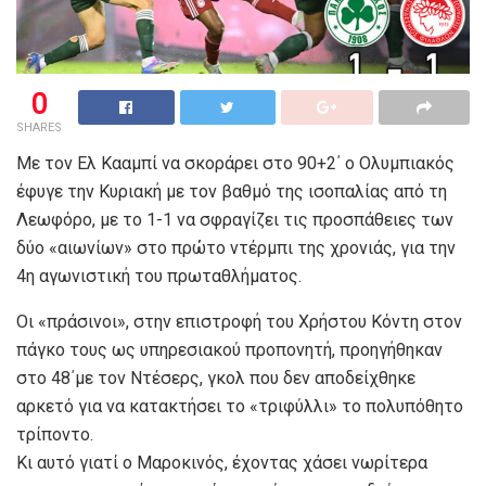
0
SHARES
Με τον Ελ Κααμπί να σκοράρει στο 90+2΄ ο Ολυμπιακός
έφυγε την Κυριακή με τον βαθμό της ισοπαλίας από τη
Λεωφόρο, με το 1-1 να σφραγίζει τις προσπάθειες των
δύο «αιωνίων» στο πρώτο ντέρμπι της χρονιάς, για την
4η αγωνιστική του πρωταθλήματος.
Οι «πράσινοι», στην επιστροφή του Χρήστου Κόντη στον
πάγκο τους ως υπηρεσιακού προπονητή, προηγήθηκαν
στο 48΄με τον Ντέσερς, γκολ που δεν αποδείχθηκε
αρκετό για να κατακτήσει το «τριφύλλι» το πολυπόθητο
τρίποντο.
Κι αυτό γιατί ο Μαροκινός, έχοντας χάσει νωρίτερα