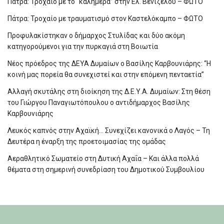
Πάτρα: Τροχαίο με το “καλημέρα” στην Ελ. Βενιζέλου – ΦΩΤΟ
Πάτρα: Τροχαίο με τραυματισμό στον Καστελόκαμπο – ΦΩΤΟ
Προφυλακίστηκαν ο δήμαρχος Στυλίδας και δύο ακόμη
κατηγορούμενοι για την πυρκαγιά στη Βοιωτία
Νέος πρόεδρος της ΔΕΥΑ Δυμαίων ο Βασίλης Καρβουνιάρης: “Η
κοινή μας πορεία θα συνεχιστεί και στην επόμενη πενταετία”
Αλλαγή σκυτάλης στη διοίκηση της Δ.Ε.Υ.Α. Δυμαίων: Στη θέση
του Γιώργου Παναγιωτόπουλου ο αντιδήμαρχος Βασίλης
Καρβουνιάρης
Λευκός καπνός στην Αχαϊκή… Συνεχίζει κανονικά ο Λαγός – Τη
Δευτέρα η έναρξη της προετοιμασίας της ομάδας
Αεραθλητικό Σωματείο στη Δυτική Αχαΐα – Και άλλα πολλά
θέματα στη σημερινή συνεδρίαση του Δημοτικού Συμβουλίου