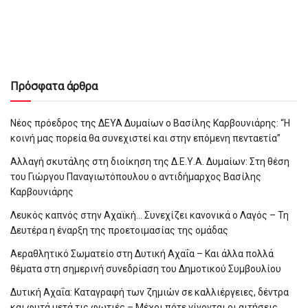
Πρόσφατα άρθρα
Νέος πρόεδρος της ΔΕΥΑ Δυμαίων ο Βασίλης Καρβουνιάρης: “Η
κοινή μας πορεία θα συνεχιστεί και στην επόμενη πενταετία”
Αλλαγή σκυτάλης στη διοίκηση της Δ.Ε.Υ.Α. Δυμαίων: Στη θέση
του Γιώργου Παναγιωτόπουλου ο αντιδήμαρχος Βασίλης
Καρβουνιάρης
Λευκός καπνός στην Αχαϊκή… Συνεχίζει κανονικά ο Λαγός – Τη
Δευτέρα η έναρξη της προετοιμασίας της ομάδας
Αεραθλητικό Σωματείο στη Δυτική Αχαΐα – Και άλλα πολλά
θέματα στη σημερινή συνεδρίαση του Δημοτικού Συμβουλίου
Δυτική Αχαΐα: Καταγραφή των ζημιών σε καλλιέργειες, δέντρα
και φυτά μετά τις φωτιές – Μέχρι πότε γίνονται οι αιτήσεις