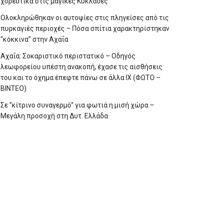
χορευτικά στις μαγικές Κυκλάδες
Ολοκληρώθηκαν οι αυτοψίες στις πληγείσες από τις
πυρκαγιές περιοχές – Πόσα σπίτια χαρακτηρίστηκαν
“κόκκινα” στην Αχαΐα
Αχαΐα: Σοκαριστικό περιστατικό – Οδηγός
λεωφορείου υπέστη ανακοπή, έχασε τις αισθήσεις
του και το όχημα έπεφτε πάνω σε άλλα ΙΧ (ΦΩΤΟ –
ΒΙΝΤΕΟ)
Σε “κίτρινο συναγερμό” για φωτιά η μισή χώρα –
Μεγάλη προσοχή στη Δυτ. Ελλάδα