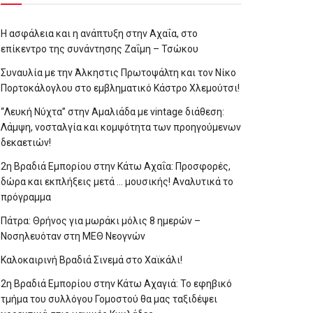
Η ασφάλεια και η ανάπτυξη στην Αχαΐα, στο
επίκεντρο της συνάντησης Ζαΐμη – Τσώκου
Συναυλία με την Άλκηστις Πρωτοψάλτη και τον Νίκο
Πορτοκάλογλου στο εμβληματικό Κάστρο Χλεμούτσι!
“Λευκή Νύχτα” στην Αμαλιάδα με vintage διάθεση:
Λάμψη, νοσταλγία και κομψότητα των προηγούμενων
δεκαετιών!
2η Βραδιά Εμπορίου στην Κάτω Αχαΐα: Προσφορές,
δώρα και εκπλήξεις μετά … μουσικής! Αναλυτικά το
πρόγραμμα
Πάτρα: Θρήνος για μωράκι μόλις 8 ημερών –
Νοσηλευόταν στη ΜΕΘ Νεογνών
Καλοκαιρινή Βραδιά Σινεμά στο Χαϊκάλι!
2η Βραδιά Εμπορίου στην Κάτω Αχαγιά: Το εφηβικό
τμήμα του συλλόγου Γομοστού θα μας ταξιδέψει