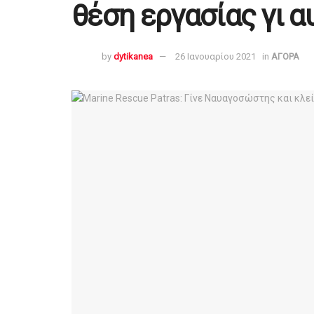
θέση εργασίας γι α
by
dytikanea
26 Ιανουαρίου 2021
in
ΑΓΟΡΑ