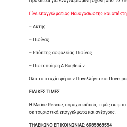
Πρόκειται για Αναγνωρισμένη σχολή από το Υπο
Γίνε επαγγελματίας Ναυαγοσώστης και απέκτη
– Ακτής
– Πισίνας
– Επόπτης ασφαλείας Πισίνας
– Πιστοποίηση Α Βοηθειών
Όλα τα πτυχία φέρουν Πανελλήνια και Πανευρ
ΕΙΔΙΚΕΣ ΤΙΜΕΣ
Η Marine Rescue, παρέχει ειδικές τιμές σε φο
σε τουριστικά επαγγέλματα και ανέργους.
ΤΗΛΕΦΩΝΟ ΕΠΙΚΟΙΝΩΝΙΑΣ: 6985868554