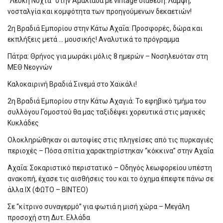
“Λευκή Νύχτα” στην Αμαλιάδα με vintage διάθεση: Λάμψη,
νοσταλγία και κομψότητα των προηγούμενων δεκαετιών!
2η Βραδιά Εμπορίου στην Κάτω Αχαΐα: Προσφορές, δώρα και
εκπλήξεις μετά … μουσικής! Αναλυτικά το πρόγραμμα
Πάτρα: Θρήνος για μωράκι μόλις 8 ημερών – Νοσηλευόταν στη
ΜΕΘ Νεογνών
Καλοκαιρινή Βραδιά Σινεμά στο Χαϊκάλι!
2η Βραδιά Εμπορίου στην Κάτω Αχαγιά: Το εφηβικό τμήμα του
συλλόγου Γομοστού θα μας ταξιδέψει χορευτικά στις μαγικές
Κυκλάδες
Ολοκληρώθηκαν οι αυτοψίες στις πληγείσες από τις πυρκαγιές
περιοχές – Πόσα σπίτια χαρακτηρίστηκαν “κόκκινα” στην Αχαΐα
Αχαΐα: Σοκαριστικό περιστατικό – Οδηγός λεωφορείου υπέστη
ανακοπή, έχασε τις αισθήσεις του και το όχημα έπεφτε πάνω σε
άλλα ΙΧ (ΦΩΤΟ – ΒΙΝΤΕΟ)
Σε “κίτρινο συναγερμό” για φωτιά η μισή χώρα – Μεγάλη
προσοχή στη Δυτ. Ελλάδα