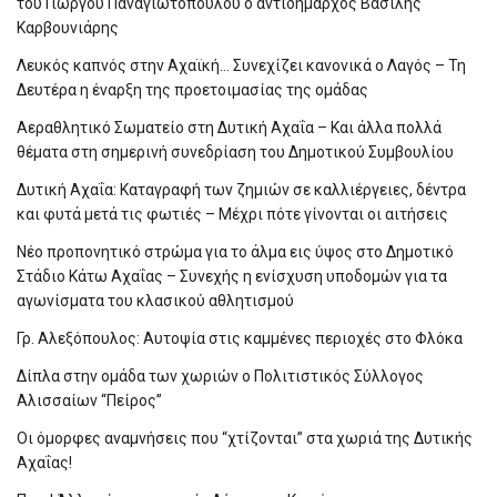
του Γιώργου Παναγιωτόπουλου ο αντιδήμαρχος Βασίλης
Καρβουνιάρης
Λευκός καπνός στην Αχαϊκή… Συνεχίζει κανονικά ο Λαγός – Τη
Δευτέρα η έναρξη της προετοιμασίας της ομάδας
Αεραθλητικό Σωματείο στη Δυτική Αχαΐα – Και άλλα πολλά
θέματα στη σημερινή συνεδρίαση του Δημοτικού Συμβουλίου
Δυτική Αχαΐα: Καταγραφή των ζημιών σε καλλιέργειες, δέντρα
και φυτά μετά τις φωτιές – Μέχρι πότε γίνονται οι αιτήσεις
Νέο προπονητικό στρώμα για το άλμα εις ύψος στο Δημοτικό
Στάδιο Κάτω Αχαΐας – Συνεχής η ενίσχυση υποδομών για τα
αγωνίσματα του κλασικού αθλητισμού
Γρ. Αλεξόπουλος: Αυτοψία στις καμμένες περιοχές στο Φλόκα
Δίπλα στην ομάδα των χωριών ο Πολιτιστικός Σύλλογος
Αλισσαίων “Πείρος”
Οι όμορφες αναμνήσεις που “χτίζονται” στα χωριά της Δυτικής
Αχαΐας!