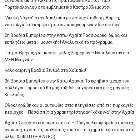
Συναυλία με την Άλκηστις Πρωτοψάλτη και τον Νίκο
Πορτοκάλογλου στο εμβληματικό Κάστρο Χλεμούτσι!
“Λευκή Νύχτα” στην Αμαλιάδα με vintage διάθεση: Λάμψη,
νοσταλγία και κομψότητα των προηγούμενων δεκαετιών!
2η Βραδιά Εμπορίου στην Κάτω Αχαΐα: Προσφορές, δώρα και
εκπλήξεις μετά … μουσικής! Αναλυτικά το πρόγραμμα
Πάτρα: Θρήνος για μωράκι μόλις 8 ημερών – Νοσηλευόταν στη
ΜΕΘ Νεογνών
Καλοκαιρινή Βραδιά Σινεμά στο Χαϊκάλι!
2η Βραδιά Εμπορίου στην Κάτω Αχαγιά: Το εφηβικό τμήμα του
συλλόγου Γομοστού θα μας ταξιδέψει χορευτικά στις μαγικές
Κυκλάδες
Ολοκληρώθηκαν οι αυτοψίες στις πληγείσες από τις πυρκαγιές
περιοχές – Πόσα σπίτια χαρακτηρίστηκαν “κόκκινα” στην Αχαΐα
Αχαΐα: Σοκαριστικό περιστατικό – Οδηγός λεωφορείου υπέστη
ανακοπή, έχασε τις αισθήσεις του και το όχημα έπεφτε πάνω σε
άλλα ΙΧ (ΦΩΤΟ – ΒΙΝΤΕΟ)