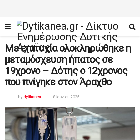
Με επιτυχία ολοκληρώθηκε η
μεταμόσχευση ήπατος σε
19χρονο – Δότης ο 12χρονος
που πνίγηκε στον Άραχθο
by
dytikanea
18 Ιουνίου 2025