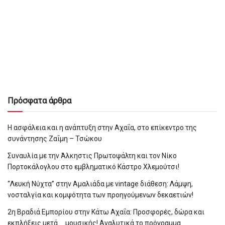
Πρόσφατα άρθρα
Η ασφάλεια και η ανάπτυξη στην Αχαΐα, στο επίκεντρο της
συνάντησης Ζαΐμη – Τσώκου
Συναυλία με την Άλκηστις Πρωτοψάλτη και τον Νίκο
Πορτοκάλογλου στο εμβληματικό Κάστρο Χλεμούτσι!
“Λευκή Νύχτα” στην Αμαλιάδα με vintage διάθεση: Λάμψη,
νοσταλγία και κομψότητα των προηγούμενων δεκαετιών!
2η Βραδιά Εμπορίου στην Κάτω Αχαΐα: Προσφορές, δώρα και
εκπλήξεις μετά … μουσικής! Αναλυτικά το πρόγραμμα