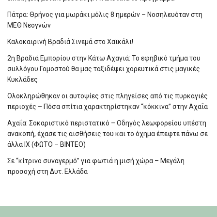
Πάτρα: Θρήνος για μωράκι μόλις 8 ημερών – Νοσηλευόταν στη
ΜΕΘ Νεογνών
Καλοκαιρινή Βραδιά Σινεμά στο Χαϊκάλι!
2η Βραδιά Εμπορίου στην Κάτω Αχαγιά: Το εφηβικό τμήμα του
συλλόγου Γομοστού θα μας ταξιδέψει χορευτικά στις μαγικές
Κυκλάδες
Ολοκληρώθηκαν οι αυτοψίες στις πληγείσες από τις πυρκαγιές
περιοχές – Πόσα σπίτια χαρακτηρίστηκαν “κόκκινα” στην Αχαΐα
Αχαΐα: Σοκαριστικό περιστατικό – Οδηγός λεωφορείου υπέστη
ανακοπή, έχασε τις αισθήσεις του και το όχημα έπεφτε πάνω σε
άλλα ΙΧ (ΦΩΤΟ – ΒΙΝΤΕΟ)
Σε “κίτρινο συναγερμό” για φωτιά η μισή χώρα – Μεγάλη
προσοχή στη Δυτ. Ελλάδα