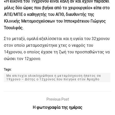
«Η εικόνα του 19χρονου είναι καλή αν και έχουν περάσει
μόλις δύο ώρες που βγήκε από το χειρουργείο» είπε στο
ΑΠΕ/ΜΠΕ ο καθηγητής του ΑΠΘ, διευθυντής της
Κλινικής Μεταμοσχεύσεων του Ιπποκράτειου Γιώργος
Τσουλφάς.
Στο μεταξύ, ομαλά εξελίσσεται και η υγεία του 32χρονου
στον οποίο μεταμοσχεύτηκε χτες ο νεφρός του
14χρονου, ο οποίος έχασε τη ζωή του προσπαθώντας να
σώσει τον 12χρονο.
Tags:
Με επιτυχία ολοκληρώθηκε η μεταμόσχευση ήπατος σε
19χρονο – Δότης ο 12χρονος που πνίγηκε στον Άραχθο
Previous Post
Η φωτογραφία της ημέρας