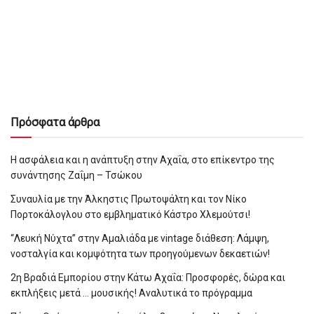
Πρόσφατα άρθρα
Η ασφάλεια και η ανάπτυξη στην Αχαΐα, στο επίκεντρο της
συνάντησης Ζαΐμη – Τσώκου
Συναυλία με την Άλκηστις Πρωτοψάλτη και τον Νίκο
Πορτοκάλογλου στο εμβληματικό Κάστρο Χλεμούτσι!
“Λευκή Νύχτα” στην Αμαλιάδα με vintage διάθεση: Λάμψη,
νοσταλγία και κομψότητα των προηγούμενων δεκαετιών!
2η Βραδιά Εμπορίου στην Κάτω Αχαΐα: Προσφορές, δώρα και
εκπλήξεις μετά … μουσικής! Αναλυτικά το πρόγραμμα