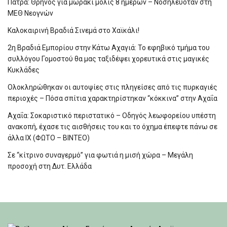
Πάτρα: Θρήνος για μωράκι μόλις 8 ημερών – Νοσηλευόταν στη
ΜΕΘ Νεογνών
Καλοκαιρινή Βραδιά Σινεμά στο Χαϊκάλι!
2η Βραδιά Εμπορίου στην Κάτω Αχαγιά: Το εφηβικό τμήμα του
συλλόγου Γομοστού θα μας ταξιδέψει χορευτικά στις μαγικές
Κυκλάδες
Ολοκληρώθηκαν οι αυτοψίες στις πληγείσες από τις πυρκαγιές
περιοχές – Πόσα σπίτια χαρακτηρίστηκαν “κόκκινα” στην Αχαΐα
Αχαΐα: Σοκαριστικό περιστατικό – Οδηγός λεωφορείου υπέστη
ανακοπή, έχασε τις αισθήσεις του και το όχημα έπεφτε πάνω σε
άλλα ΙΧ (ΦΩΤΟ – ΒΙΝΤΕΟ)
Σε “κίτρινο συναγερμό” για φωτιά η μισή χώρα – Μεγάλη
προσοχή στη Δυτ. Ελλάδα