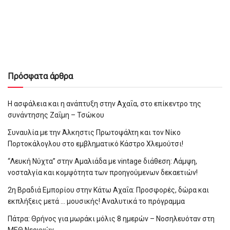
Πρόσφατα άρθρα
Η ασφάλεια και η ανάπτυξη στην Αχαΐα, στο επίκεντρο της
συνάντησης Ζαΐμη – Τσώκου
Συναυλία με την Άλκηστις Πρωτοψάλτη και τον Νίκο
Πορτοκάλογλου στο εμβληματικό Κάστρο Χλεμούτσι!
“Λευκή Νύχτα” στην Αμαλιάδα με vintage διάθεση: Λάμψη,
νοσταλγία και κομψότητα των προηγούμενων δεκαετιών!
2η Βραδιά Εμπορίου στην Κάτω Αχαΐα: Προσφορές, δώρα και
εκπλήξεις μετά … μουσικής! Αναλυτικά το πρόγραμμα
Πάτρα: Θρήνος για μωράκι μόλις 8 ημερών – Νοσηλευόταν στη
ΜΕΘ Νεογνών