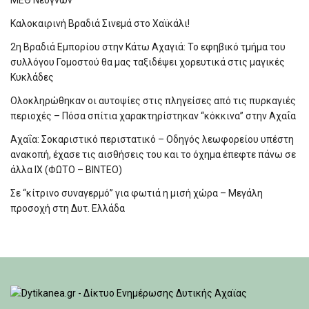
Καλοκαιρινή Βραδιά Σινεμά στο Χαϊκάλι!
2η Βραδιά Εμπορίου στην Κάτω Αχαγιά: Το εφηβικό τμήμα του
συλλόγου Γομοστού θα μας ταξιδέψει χορευτικά στις μαγικές
Κυκλάδες
Ολοκληρώθηκαν οι αυτοψίες στις πληγείσες από τις πυρκαγιές
περιοχές – Πόσα σπίτια χαρακτηρίστηκαν “κόκκινα” στην Αχαΐα
Αχαΐα: Σοκαριστικό περιστατικό – Οδηγός λεωφορείου υπέστη
ανακοπή, έχασε τις αισθήσεις του και το όχημα έπεφτε πάνω σε
άλλα ΙΧ (ΦΩΤΟ – ΒΙΝΤΕΟ)
Σε “κίτρινο συναγερμό” για φωτιά η μισή χώρα – Μεγάλη
προσοχή στη Δυτ. Ελλάδα