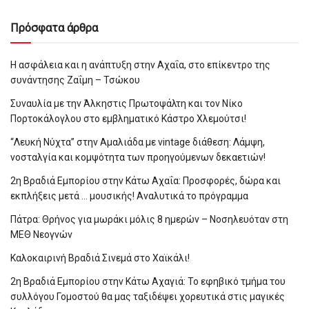
Πρόσφατα άρθρα
Η ασφάλεια και η ανάπτυξη στην Αχαΐα, στο επίκεντρο της
συνάντησης Ζαΐμη – Τσώκου
Συναυλία με την Άλκηστις Πρωτοψάλτη και τον Νίκο
Πορτοκάλογλου στο εμβληματικό Κάστρο Χλεμούτσι!
“Λευκή Νύχτα” στην Αμαλιάδα με vintage διάθεση: Λάμψη,
νοσταλγία και κομψότητα των προηγούμενων δεκαετιών!
2η Βραδιά Εμπορίου στην Κάτω Αχαΐα: Προσφορές, δώρα και
εκπλήξεις μετά … μουσικής! Αναλυτικά το πρόγραμμα
Πάτρα: Θρήνος για μωράκι μόλις 8 ημερών – Νοσηλευόταν στη
ΜΕΘ Νεογνών
Καλοκαιρινή Βραδιά Σινεμά στο Χαϊκάλι!
2η Βραδιά Εμπορίου στην Κάτω Αχαγιά: Το εφηβικό τμήμα του
συλλόγου Γομοστού θα μας ταξιδέψει χορευτικά στις μαγικές