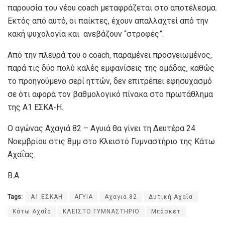
παρουσία του νέου coach μεταφράζεται στο αποτέλεσμα.
Εκτός από αυτό, οι παίκτες, έχουν απαλλαχτεί από την
κακή ψυχολογία και ανεβάζουν “στροφές”.
Από την πλευρά του ο coach, παραμένει προσγειωμένος,
παρά τις δύο πολύ καλές εμφανίσεις της ομάδας, καθώς
το προηγούμενο σερί ηττών, δεν επιτρέπει εφησυχασμό
σε ότι αφορά τον βαθμολογικό πίνακα στο πρωτάθλημα
της Α1 ΕΣΚΑ-Η.
Ο αγώνας Αχαγιά 82 – Αγυιά θα γίνει τη Δευτέρα 24
Νοεμβρίου στις 8μμ στο Κλειστό Γυμναστήριο της Κάτω
Αχαΐας.
Β.Α.
Tags:
Α1 ΕΣΚΑΗ
ΑΓΥΙΑ
Αχαγιά 82
Δυτική Αχαΐα
Κάτω Αχαΐα
ΚΛΕΙΣΤΟ ΓΥΜΝΑΣΤΗΡΙΟ
Μπάσκετ