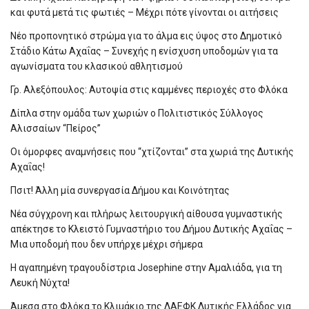
και φυτά μετά τις φωτιές – Μέχρι πότε γίνονται οι αιτήσεις
Νέο προπονητικό στρώμα για το άλμα εις ύψος στο Δημοτικό
Στάδιο Κάτω Αχαΐας – Συνεχής η ενίσχυση υποδομών για τα
αγωνίσματα του κλασικού αθλητισμού
Γρ. Αλεξόπουλος: Αυτοψία στις καμμένες περιοχές στο Φλόκα
Δίπλα στην ομάδα των χωριών ο Πολιτιστικός Σύλλογος
Αλισσαίων “Πείρος”
Οι όμορφες αναμνήσεις που “χτίζονται” στα χωριά της Δυτικής
Αχαΐας!
Πσιτ! Άλλη μία συνεργασία Δήμου και Κοινότητας
Νέα σύγχρονη και πλήρως λειτουργική αίθουσα γυμναστικής
απέκτησε το Κλειστό Γυμναστήριο του Δήμου Δυτικής Αχαΐας –
Μια υποδομή που δεν υπήρχε μέχρι σήμερα
Η αγαπημένη τραγουδίστρια Josephine στην Αμαλιάδα, για τη
Λευκή Νύχτα!
Άμεσα στο Φλόκα το Κλιμάκιο της ΔΑΕΦΚ Δυτικής Ελλάδος για