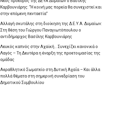
Νέος πρόεδρος της ΔΕΥΑ Δυμαίων ο Βασίλης
Καρβουνιάρης: “Η κοινή μας πορεία θα συνεχιστεί και
στην επόμενη πενταετία”
Αλλαγή σκυτάλης στη διοίκηση της Δ.Ε.Υ.Α. Δυμαίων:
Στη θέση του Γιώργου Παναγιωτόπουλου ο
αντιδήμαρχος Βασίλης Καρβουνιάρης
Λευκός καπνός στην Αχαϊκή… Συνεχίζει κανονικά ο
Λαγός – Τη Δευτέρα η έναρξη της προετοιμασίας της
ομάδας
Αεραθλητικό Σωματείο στη Δυτική Αχαΐα – Και άλλα
πολλά θέματα στη σημερινή συνεδρίαση του
Δημοτικού Συμβουλίου