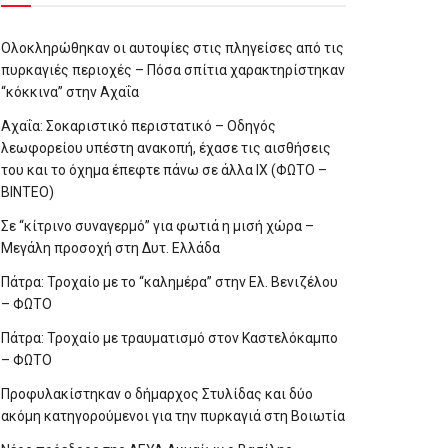
Ολοκληρώθηκαν οι αυτοψίες στις πληγείσες από τις
πυρκαγιές περιοχές – Πόσα σπίτια χαρακτηρίστηκαν
“κόκκινα” στην Αχαΐα
Αχαΐα: Σοκαριστικό περιστατικό – Οδηγός
λεωφορείου υπέστη ανακοπή, έχασε τις αισθήσεις
του και το όχημα έπεφτε πάνω σε άλλα ΙΧ (ΦΩΤΟ –
ΒΙΝΤΕΟ)
Σε “κίτρινο συναγερμό” για φωτιά η μισή χώρα –
Μεγάλη προσοχή στη Δυτ. Ελλάδα
Πάτρα: Τροχαίο με το “καλημέρα” στην Ελ. Βενιζέλου
– ΦΩΤΟ
Πάτρα: Τροχαίο με τραυματισμό στον Καστελόκαμπο
– ΦΩΤΟ
Προφυλακίστηκαν ο δήμαρχος Στυλίδας και δύο
ακόμη κατηγορούμενοι για την πυρκαγιά στη Βοιωτία