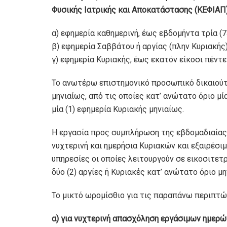
Φυσικής Ιατρικής και Αποκατάστασης (ΚΕΦΙΑΠ)
α) εφηµερία καθηµερινή, έως εβδοµήντα τρία (
β) εφηµερία Σαββάτου ή αργίας (πλην Κυριακής
γ) εφηµερία Κυριακής, έως εκατόν είκοσι πέντε
Το ανωτέρω επιστηµονικό προσωπικό δικαιούτα
µηνιαίως, από τις οποίες κατ’ ανώτατο όριο µία
µία (1) εφηµερία Κυριακής µηνιαίως.
Η εργασία προς συµπλήρωση της εβδοµαδιαίας
νυχτερινή και ηµερήσια Κυριακών και εξαιρέσ
υπηρεσίες οι οποίες λειτουργούν σε εικοσιτετρ
δύο (2) αργίες ή Κυριακές κατ’ ανώτατο όριο 
Το µικτό ωροµίσθιο για τις παραπάνω περιπτώσ
α) για νυχτερινή απασχόληση εργάσιµων ηµερώ