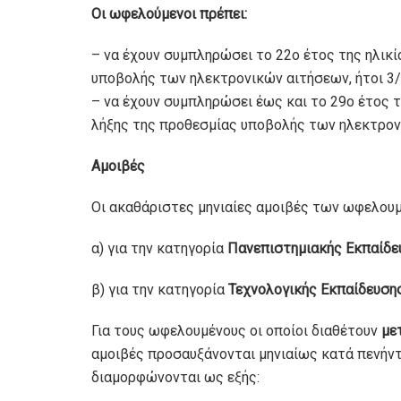
Οι ωφελούµενοι πρέπει:
– να έχουν συµπληρώσει το 22ο έτος της ηλικί
υποβολής των ηλεκτρονικών αιτήσεων, ήτοι 3
– να έχουν συµπληρώσει έως και το 29ο έτος τ
λήξης της προθεσµίας υποβολής των ηλεκτρονι
Αμοιβές
Οι ακαθάριστες µηνιαίες αµοιβές των ωφελουµ
α) για την κατηγορία
Πανεπιστηµιακής Εκπαίδε
β) για την κατηγορία
Τεχνολογικής Εκπαίδευσης
Για τους ωφελουµένους οι οποίοι διαθέτουν
µε
αµοιβές προσαυξάνονται µηνιαίως κατά πενήντα
διαµορφώνονται ως εξής: