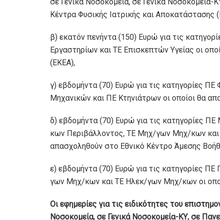
σε Γενικά Νοσοκοµεία, σε Γενικά Νοσοκοµεία-Κ
Κέντρα Φυσικής Ιατρικής και Αποκατάστασης (
β) εκατόν πενήντα (150) Ευρώ για τις κατηγορ
Εργαστηρίων και ΤΕ Επισκεπτών Υγείας οι οπο
(ΕΚΕΑ),
γ) εβδοµήντα (70) Ευρώ για τις κατηγορίες Π
Μηχανικών και ΠΕ Κτηνιάτρων οι οποίοι θα απ
δ) εβδοµήντα (70) Ευρώ για τις κατηγορίες 
κων Περιβάλλοντος, ΤΕ Μηχ/γων Μηχ/κων και 
απασχοληθούν στο Εθνικό Κέντρο Άµεσης Βοήθε
ε) εβδοµήντα (70) Ευρώ για τις κατηγορίες Π
γων Μηχ/κων και ΤΕ Ηλεκ/γων Μηχ/κων οι οπο
Οι εφηµερίες για τις ειδικότητες του επιστηµ
Νοσοκοµεία, σε Γενικά Νοσοκοµεία-ΚΥ, σε Παν