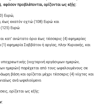
, εφόσον προβλέπονται, ορίζονται ως εξής:
73) Ευρώ,
), έως εκατόν οχτώ (108) Ευρώ και
 (125) Ευρώ.
ι κατ’ ανώτατο όριο έως τέσσερις (4) εφηµερίες
 (1) εφηµερία Σαββάτου ή αργίας, πλην Κυριακής, και
 υποχρεωτικής (νυχτερινή εργάσιµων ηµερών,
ιµων ηµερών) παρέχεται από τους ωφελουµένους σε
άωρη βάση και ορίζεται µέχρι τέσσερις (4) νύχτες και
µηνιαίως ανά ωφελούµενο.
εις, ορίζεται ως εξής:
ν: