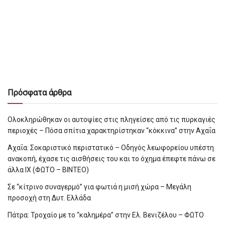
Πρόσφατα άρθρα
Ολοκληρώθηκαν οι αυτοψίες στις πληγείσες από τις πυρκαγιές
περιοχές – Πόσα σπίτια χαρακτηρίστηκαν “κόκκινα” στην Αχαΐα
Αχαΐα: Σοκαριστικό περιστατικό – Οδηγός λεωφορείου υπέστη
ανακοπή, έχασε τις αισθήσεις του και το όχημα έπεφτε πάνω σε
άλλα ΙΧ (ΦΩΤΟ – ΒΙΝΤΕΟ)
Σε “κίτρινο συναγερμό” για φωτιά η μισή χώρα – Μεγάλη
προσοχή στη Δυτ. Ελλάδα
Πάτρα: Τροχαίο με το “καλημέρα” στην Ελ. Βενιζέλου – ΦΩΤΟ