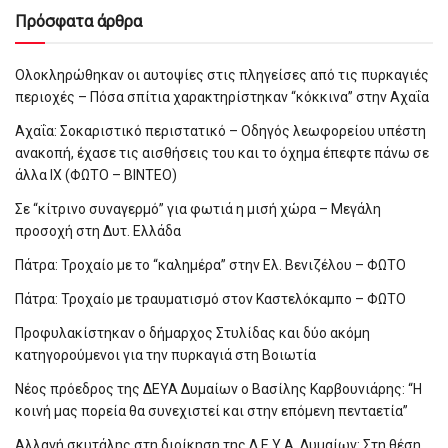
Πρόσφατα άρθρα
Ολοκληρώθηκαν οι αυτοψίες στις πληγείσες από τις πυρκαγιές
περιοχές – Πόσα σπίτια χαρακτηρίστηκαν “κόκκινα” στην Αχαΐα
Αχαΐα: Σοκαριστικό περιστατικό – Οδηγός λεωφορείου υπέστη
ανακοπή, έχασε τις αισθήσεις του και το όχημα έπεφτε πάνω σε
άλλα ΙΧ (ΦΩΤΟ – ΒΙΝΤΕΟ)
Σε “κίτρινο συναγερμό” για φωτιά η μισή χώρα – Μεγάλη
προσοχή στη Δυτ. Ελλάδα
Πάτρα: Τροχαίο με το “καλημέρα” στην Ελ. Βενιζέλου – ΦΩΤΟ
Πάτρα: Τροχαίο με τραυματισμό στον Καστελόκαμπο – ΦΩΤΟ
Προφυλακίστηκαν ο δήμαρχος Στυλίδας και δύο ακόμη
κατηγορούμενοι για την πυρκαγιά στη Βοιωτία
Νέος πρόεδρος της ΔΕΥΑ Δυμαίων ο Βασίλης Καρβουνιάρης: “Η
κοινή μας πορεία θα συνεχιστεί και στην επόμενη πενταετία”
Αλλαγή σκυτάλης στη διοίκηση της Δ.Ε.Υ.Α. Δυμαίων: Στη θέση