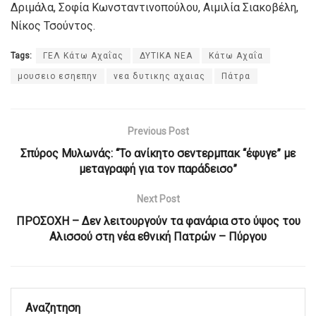
Δριμάλα, Σοφία Κωνσταντινοπούλου, Αιμιλία Σιακοβέλη,
Νίκος Τσούντος.
Tags:
ΓΕΛ Κάτω Αχαΐας
ΔΥΤΙΚΑ ΝΕΑ
Κάτω Αχαΐα
μουσειο εσηεπην
νεα δυτικης αχαιας
Πάτρα
Previous Post
Σπύρος Μυλωνάς: “Το ανίκητο σεντερμπακ “έφυγε” με
μεταγραφή για τον παράδεισο”
Next Post
ΠΡΟΣΟΧΗ – Δεν λειτουργούν τα φανάρια στο ύψος του
Αλισσού στη νέα εθνική Πατρών – Πύργου
Αναζητηση