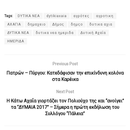
Tags:
DYTIKA NEA
dytikiaxaia
αγρότες
αγροτικη
ΑΧΑΓΙΑ
δημαχειο
Δήμος
δημςο
δυτικα αχια
ΔΥΤΙΚΑ ΝΕΑ
δυτικα νεα ημεριδα
Δυτική Αχαΐα
ΗΜΕΡΙΔΑ
Previous Post
Πατρών – Πύργου: Κατεδάφισαν την επικίνδυνη κολόνα
στα Καρέικα
Next Post
Η Κάτω Αχαΐα γιορτάζει τον Πολιούχο της και “ανοίγει”
τα “ΔΥΜΑΙΑ 2017” – Σήμερα η πρώτη εκδήλωση του
Συλλόγου “Πάλεια”