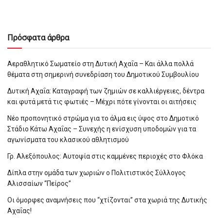
Πρόσφατα άρθρα
Αεραθλητικό Σωματείο στη Δυτική Αχαΐα – Και άλλα πολλά
θέματα στη σημερινή συνεδρίαση του Δημοτικού Συμβουλίου
Δυτική Αχαΐα: Καταγραφή των ζημιών σε καλλιέργειες, δέντρα
και φυτά μετά τις φωτιές – Μέχρι πότε γίνονται οι αιτήσεις
Νέο προπονητικό στρώμα για το άλμα εις ύψος στο Δημοτικό
Στάδιο Κάτω Αχαΐας – Συνεχής η ενίσχυση υποδομών για τα
αγωνίσματα του κλασικού αθλητισμού
Γρ. Αλεξόπουλος: Αυτοψία στις καμμένες περιοχές στο Φλόκα
Δίπλα στην ομάδα των χωριών ο Πολιτιστικός Σύλλογος
Αλισσαίων “Πείρος”
Οι όμορφες αναμνήσεις που “χτίζονται” στα χωριά της Δυτικής
Αχαΐας!