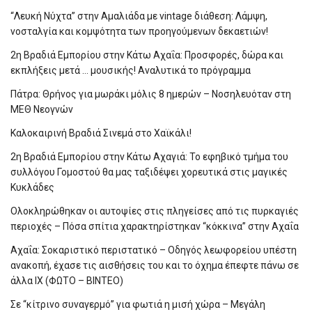
“Λευκή Νύχτα” στην Αμαλιάδα με vintage διάθεση: Λάμψη,
νοσταλγία και κομψότητα των προηγούμενων δεκαετιών!
2η Βραδιά Εμπορίου στην Κάτω Αχαΐα: Προσφορές, δώρα και
εκπλήξεις μετά … μουσικής! Αναλυτικά το πρόγραμμα
Πάτρα: Θρήνος για μωράκι μόλις 8 ημερών – Νοσηλευόταν στη
ΜΕΘ Νεογνών
Καλοκαιρινή Βραδιά Σινεμά στο Χαϊκάλι!
2η Βραδιά Εμπορίου στην Κάτω Αχαγιά: Το εφηβικό τμήμα του
συλλόγου Γομοστού θα μας ταξιδέψει χορευτικά στις μαγικές
Κυκλάδες
Ολοκληρώθηκαν οι αυτοψίες στις πληγείσες από τις πυρκαγιές
περιοχές – Πόσα σπίτια χαρακτηρίστηκαν “κόκκινα” στην Αχαΐα
Αχαΐα: Σοκαριστικό περιστατικό – Οδηγός λεωφορείου υπέστη
ανακοπή, έχασε τις αισθήσεις του και το όχημα έπεφτε πάνω σε
άλλα ΙΧ (ΦΩΤΟ – ΒΙΝΤΕΟ)
Σε “κίτρινο συναγερμό” για φωτιά η μισή χώρα – Μεγάλη