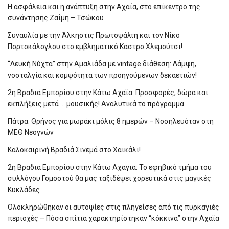
Η ασφάλεια και η ανάπτυξη στην Αχαΐα, στο επίκεντρο της
συνάντησης Ζαΐμη – Τσώκου
Συναυλία με την Άλκηστις Πρωτοψάλτη και τον Νίκο
Πορτοκάλογλου στο εμβληματικό Κάστρο Χλεμούτσι!
“Λευκή Νύχτα” στην Αμαλιάδα με vintage διάθεση: Λάμψη,
νοσταλγία και κομψότητα των προηγούμενων δεκαετιών!
2η Βραδιά Εμπορίου στην Κάτω Αχαΐα: Προσφορές, δώρα και
εκπλήξεις μετά … μουσικής! Αναλυτικά το πρόγραμμα
Πάτρα: Θρήνος για μωράκι μόλις 8 ημερών – Νοσηλευόταν στη
ΜΕΘ Νεογνών
Καλοκαιρινή Βραδιά Σινεμά στο Χαϊκάλι!
2η Βραδιά Εμπορίου στην Κάτω Αχαγιά: Το εφηβικό τμήμα του
συλλόγου Γομοστού θα μας ταξιδέψει χορευτικά στις μαγικές
Κυκλάδες
Ολοκληρώθηκαν οι αυτοψίες στις πληγείσες από τις πυρκαγιές
περιοχές – Πόσα σπίτια χαρακτηρίστηκαν “κόκκινα” στην Αχαΐα