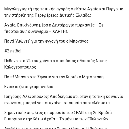
Μεγάλη γιορτή της τοπικής αγοράς σε Κάτω Αχαΐα και Πύργο με
την στήριξη της Περιφέρειας Δυτικής Ελλάδας
Αχαΐα: Επικίνδυνη μέρα η Δευτέρα για πυρκαγιές – Σε
“πορτοκαλί” συναγερμό – ΧΑΡΤΗΣ
Πσιτ! “Λιώνει” για την εγγονή του ο Μπονάνος
#Σε είδα!
Πέθανε στα 74 του χρόνια ο σπουδαίος ηθοποιός Νίκος
Καλογερόπουλος
Πσιτ! Μπάνιο στα Σφακιά για τον Κυριάκο Μητσοτάκη
Ενοικιάζεται γκαρσονιέρα
Γρηγόρης Αλεξόπουλος: Αποδείξαμε ότι όταν η τοπική κοινωνία
ενώνεται, μπορεί να πετυχαίνει σπουδαία αποτελέσματα
Σημαντική και φέτος η παρουσία του ΣΕΔΙΠ στη 2η Βραδιά
Εμπορίου στην Κάτω Αχαΐα – Το μήνυμα των Εθελοντών
Ανεξέλεγκτη χωματερή στα Χαρμπιλέικα – Τί βρήκαν τα