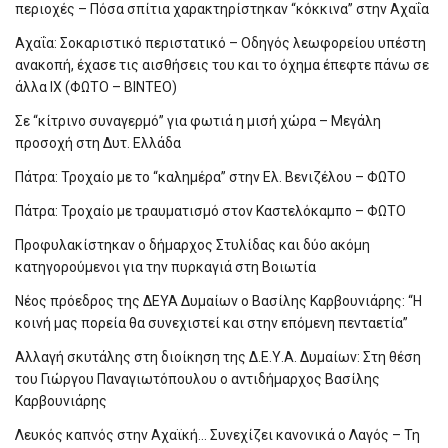
περιοχές – Πόσα σπίτια χαρακτηρίστηκαν “κόκκινα” στην Αχαΐα
Αχαΐα: Σοκαριστικό περιστατικό – Οδηγός λεωφορείου υπέστη
ανακοπή, έχασε τις αισθήσεις του και το όχημα έπεφτε πάνω σε
άλλα ΙΧ (ΦΩΤΟ – ΒΙΝΤΕΟ)
Σε “κίτρινο συναγερμό” για φωτιά η μισή χώρα – Μεγάλη
προσοχή στη Δυτ. Ελλάδα
Πάτρα: Τροχαίο με το “καλημέρα” στην Ελ. Βενιζέλου – ΦΩΤΟ
Πάτρα: Τροχαίο με τραυματισμό στον Καστελόκαμπο – ΦΩΤΟ
Προφυλακίστηκαν ο δήμαρχος Στυλίδας και δύο ακόμη
κατηγορούμενοι για την πυρκαγιά στη Βοιωτία
Νέος πρόεδρος της ΔΕΥΑ Δυμαίων ο Βασίλης Καρβουνιάρης: “Η
κοινή μας πορεία θα συνεχιστεί και στην επόμενη πενταετία”
Αλλαγή σκυτάλης στη διοίκηση της Δ.Ε.Υ.Α. Δυμαίων: Στη θέση
του Γιώργου Παναγιωτόπουλου ο αντιδήμαρχος Βασίλης
Καρβουνιάρης
Λευκός καπνός στην Αχαϊκή… Συνεχίζει κανονικά ο Λαγός – Τη