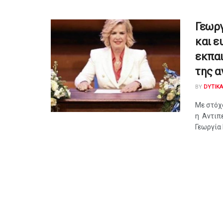
Γεωργ
και ε
εκπαι
της 
BY
DYTIK
Με στόχ
η Αντιπ
Γεωργία 