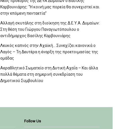
Νέος πρόεδρος της ΔΕΥΑ Δυμαίων ο Βασίλης
Καρβουνιάρης: “Η κοινή μας πορεία θα συνεχιστεί και
στην επόμενη πενταετία”
Αλλαγή σκυτάλης στη διοίκηση της Δ.Ε.Υ.Α. Δυμαίων:
Στη θέση του Γιώργου Παναγιωτόπουλου ο
αντιδήμαρχος Βασίλης Καρβουνιάρης
Λευκός καπνός στην Αχαϊκή… Συνεχίζει κανονικά ο
Λαγός – Τη Δευτέρα η έναρξη της προετοιμασίας της
ομάδας
Αεραθλητικό Σωματείο στη Δυτική Αχαΐα – Και άλλα
πολλά θέματα στη σημερινή συνεδρίαση του
Δημοτικού Συμβουλίου
Follow Us