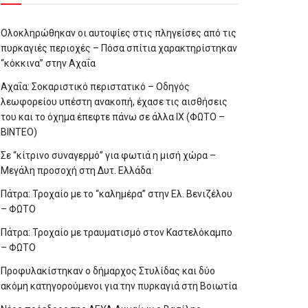
Ολοκληρώθηκαν οι αυτοψίες στις πληγείσες από τις
πυρκαγιές περιοχές – Πόσα σπίτια χαρακτηρίστηκαν
“κόκκινα” στην Αχαΐα
Αχαΐα: Σοκαριστικό περιστατικό – Οδηγός
λεωφορείου υπέστη ανακοπή, έχασε τις αισθήσεις
του και το όχημα έπεφτε πάνω σε άλλα ΙΧ (ΦΩΤΟ –
ΒΙΝΤΕΟ)
Σε “κίτρινο συναγερμό” για φωτιά η μισή χώρα –
Μεγάλη προσοχή στη Δυτ. Ελλάδα
Πάτρα: Τροχαίο με το “καλημέρα” στην Ελ. Βενιζέλου
– ΦΩΤΟ
Πάτρα: Τροχαίο με τραυματισμό στον Καστελόκαμπο
– ΦΩΤΟ
Προφυλακίστηκαν ο δήμαρχος Στυλίδας και δύο
ακόμη κατηγορούμενοι για την πυρκαγιά στη Βοιωτία