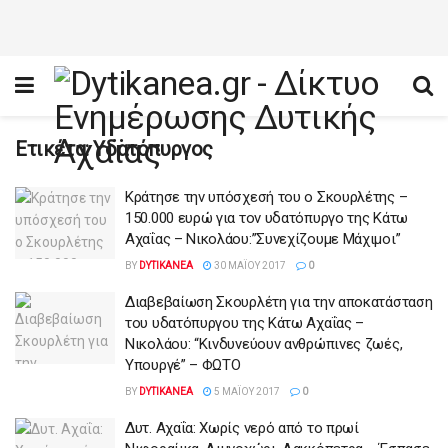
Ετικέτα:
Υδατόπυργος
Κράτησε την υπόσχεσή του ο Σκουρλέτης –
150.000 ευρώ για τον υδατόπυργο της Κάτω
Αχαΐας – Νικολάου:”Συνεχίζουμε Μάχιμοι”
BY
DYTIKANEA
30 ΜΑΪ́ΟΥ 2017
0
Διαβεβαίωση Σκουρλέτη για την αποκατάσταση
του υδατόπυργου της Κάτω Αχαΐας –
Νικολάου: “Κινδυνεύουν ανθρώπινες ζωές,
Υπουργέ” – ΦΩΤΟ
BY
DYTIKANEA
5 ΜΑΪ́ΟΥ 2017
0
Δυτ. Αχαΐα: Χωρίς νερό από το πρωί