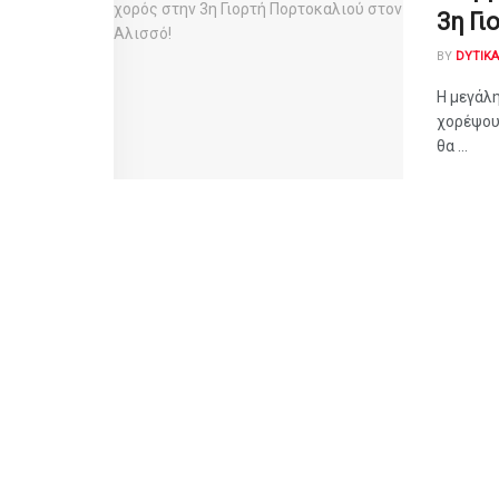
3η Γι
BY
DYTIK
Η μεγάλη
χορέψουμ
θα ...