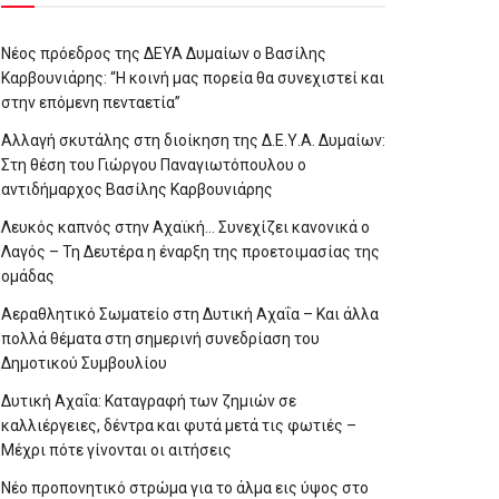
Νέος πρόεδρος της ΔΕΥΑ Δυμαίων ο Βασίλης
Καρβουνιάρης: “Η κοινή μας πορεία θα συνεχιστεί και
στην επόμενη πενταετία”
Αλλαγή σκυτάλης στη διοίκηση της Δ.Ε.Υ.Α. Δυμαίων:
Στη θέση του Γιώργου Παναγιωτόπουλου ο
αντιδήμαρχος Βασίλης Καρβουνιάρης
Λευκός καπνός στην Αχαϊκή… Συνεχίζει κανονικά ο
Λαγός – Τη Δευτέρα η έναρξη της προετοιμασίας της
ομάδας
Αεραθλητικό Σωματείο στη Δυτική Αχαΐα – Και άλλα
πολλά θέματα στη σημερινή συνεδρίαση του
Δημοτικού Συμβουλίου
Δυτική Αχαΐα: Καταγραφή των ζημιών σε
καλλιέργειες, δέντρα και φυτά μετά τις φωτιές –
Μέχρι πότε γίνονται οι αιτήσεις
Νέο προπονητικό στρώμα για το άλμα εις ύψος στο