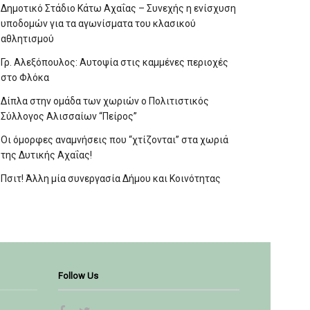
Δημοτικό Στάδιο Κάτω Αχαΐας – Συνεχής η ενίσχυση
υποδομών για τα αγωνίσματα του κλασικού
αθλητισμού
Γρ. Αλεξόπουλος: Αυτοψία στις καμμένες περιοχές
στο Φλόκα
Δίπλα στην ομάδα των χωριών ο Πολιτιστικός
Σύλλογος Αλισσαίων “Πείρος”
Οι όμορφες αναμνήσεις που “χτίζονται” στα χωριά
της Δυτικής Αχαΐας!
Πσιτ! Άλλη μία συνεργασία Δήμου και Κοινότητας
Follow Us