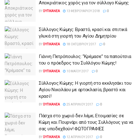
Αποκριάτικος χορός για τον σύλλογο Κώμης
BY
DYTIKANEA
13 ΦΕΒΡΟΥΑΡΊΟΥ 2018
0
Σύλλογος Κώμης: Βραστό, κρασί και σπιτικά
γλυκά στη γιορτή του Αγίου Δημητρίου
BY
DYTIKANEA
18 ΟΚΤΩΒΡΊΟΥ 2017
0
Γιάννη Πετρόπουλος: “Κρέμασε” τα παπούτσια
του ο πρόεδρος του Συλλόγου Κώμης!
BY
DYTIKANEA
10 ΜΑΪ́ΟΥ 2017
0
Σύλλογος Κώμης: Η γιορτή στο εκκλησάκι του
Αγίου Νικολάου με αρτοκλασία, βραστό και
κρασί!
BY
DYTIKANEA
25 ΑΠΡΙΛΊΟΥ 2017
0
Πάσχα στο χωριό δεν λέμε; Ετοιμασίες σε
Κώμη και Πουρνάρι από τους Συλλόγους για να
σας υποδεχθούν! ΦΩΤΟΓΡΑΦΙΕΣ
BY
DYTIKANEA
12 ΑΠΡΙΛΊΟΥ 2017
0