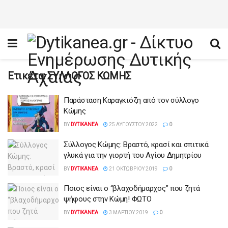
Ετικέτα:
ΣΥΛΛΟΓΟΣ ΚΩΜΗΣ
Παράσταση Καραγκιόζη από τον σύλλογο
Κώμης
BY
DYTIKANEA
25 ΑΥΓΟΎΣΤΟΥ 2022
0
Σύλλογος Κώμης: Βραστό, κρασί και σπιτικά
γλυκά για την γιορτή του Αγίου Δημητρίου
BY
DYTIKANEA
21 ΟΚΤΩΒΡΊΟΥ 2019
0
Ποιος είναι ο “βλαχοδήμαρχος” που ζητά
ψήφους στην Κώμη! ΦΩΤΟ
BY
DYTIKANEA
3 ΜΑΡΤΊΟΥ 2019
0