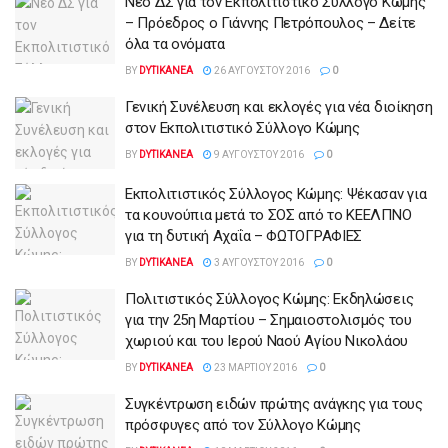
Νέο ΔΣ για τον Εκπολιτιστικό Σύλλογο Κώμης
– Πρόεδρος ο Γιάννης Πετρόπουλος – Δείτε
όλα τα ονόματα
BY
DYTIKANEA
26 ΑΥΓΟΎΣΤΟΥ 2016
0
Γενική Συνέλευση και εκλογές για νέα διοίκηση
στον Εκπολιτιστικό Σύλλογο Κώμης
BY
DYTIKANEA
9 ΑΥΓΟΎΣΤΟΥ 2016
0
Εκπολιτιστικός Σύλλογος Κώμης: Ψέκασαν για
τα κουνούπια μετά το ΣΟΣ από το ΚΕΕΛΠΝΟ
για τη δυτική Αχαΐα – ΦΩΤΟΓΡΑΦΙΕΣ
BY
DYTIKANEA
3 ΑΥΓΟΎΣΤΟΥ 2016
0
Πολιτιστικός Σύλλογος Κώμης: Εκδηλώσεις
για την 25η Μαρτίου – Σημαιοστολισμός του
χωριού και του Ιερού Ναού Αγίου Νικολάου
BY
DYTIKANEA
23 ΜΑΡΤΊΟΥ 2016
0
Συγκέντρωση ειδών πρώτης ανάγκης για τους
πρόσφυγες από τον Σύλλογο Κώμης