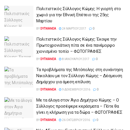
Πολιτιστικός Σύλλογος Κώμης: Η γιορτή στο
χωριό για την Εθνική Επέτειο της 25ης
Μαρτίου
BY
DYTIKANEA
24 ΜΑΡΤΊΟΥ 2017
0
Πολιτιστικός Σύλλογος Κώμης: Έκοψε την
Πρωτοχρονιάτικη πίτα σε ένα πανέμορφο
χιονισμένο τοπίο – ΦΩΤΟΓΡΑΦΙΕΣ
BY
DYTIKANEA
8 ΙΑΝΟΥΑΡΊΟΥ 2017
0
Τα προβλήματα της Μιτόπολης στη συνάντηση
Νικολάου με τον Σύλλογο Κώμης – Δέσμευση
Δημάρχου για άμεση επίλυση
BY
DYTIKANEA
9 ΔΕΚΕΜΒΡΊΟΥ 2016
0
Με τα άλογα στον Άγιο Δημήτριο Κώμης – Ο
Σύλλογος προσέφερε κεράσματα – Πότε θα
γίνει η κλήρωση για τα δώρα – ΦΩΤΟΓΡΑΦΙΕΣ
BY
DYTIKANEA
26 ΟΚΤΩΒΡΊΟΥ 2016
0