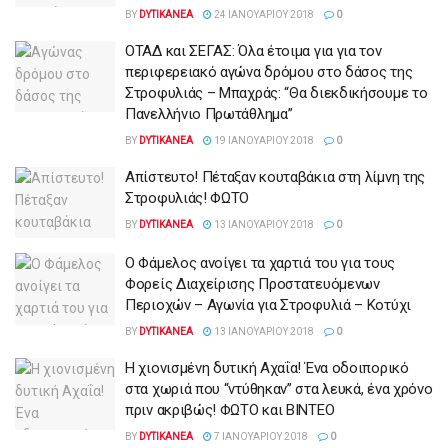
BY
DYTIKANEA
24 ΙΑΝΟΥΑΡΊΟΥ 2018
0
ΟΤΑΔ και ΣΕΓΑΣ: Όλα έτοιμα για για τον
περιφερειακό αγώνα δρόμου στο δάσος της
Στροφυλιάς – Μπαχράς: “Θα διεκδικήσουμε το
Πανελλήνιο Πρωτάθλημα”
BY
DYTIKANEA
19 ΙΑΝΟΥΑΡΊΟΥ 2018
0
Απίστευτο! Πέταξαν κουταβάκια στη λίμνη της
Στροφυλιάς! ΦΩΤΟ
BY
DYTIKANEA
13 ΙΑΝΟΥΑΡΊΟΥ 2018
0
Ο Φάμελος ανοίγει τα χαρτιά του για τους
Φορείς Διαχείρισης Προστατευόμενων
Περιοχών – Αγωνία για Στροφυλιά – Κοτύχι
BY
DYTIKANEA
13 ΙΑΝΟΥΑΡΊΟΥ 2018
0
Η χιονισμένη δυτική Αχαΐα! Ένα οδοιπορικό
στα χωριά που “ντύθηκαν” στα λευκά, ένα χρόνο
πριν ακριβώς! ΦΩΤΟ και ΒΙΝΤΕΟ
BY
DYTIKANEA
7 ΙΑΝΟΥΑΡΊΟΥ 2018
0