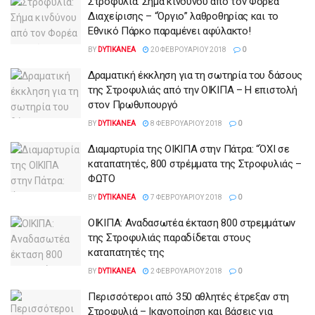
Στροφυλιά: Σήμα κινδύνου από τον Φορέα
Διαχείρισης – “Όργιο” λαθροθηρίας και το
Εθνικό Πάρκο παραμένει αφύλακτο!
BY
DYTIKANEA
20 ΦΕΒΡΟΥΑΡΊΟΥ 2018
0
Δραματική έκκληση για τη σωτηρία του δάσους
της Στροφυλιάς από την ΟΙΚΙΠΑ – Η επιστολή
στον Πρωθυπουργό
BY
DYTIKANEA
8 ΦΕΒΡΟΥΑΡΊΟΥ 2018
0
Διαμαρτυρία της ΟΙΚΙΠΑ στην Πάτρα: “ΌΧΙ σε
καταπατητές, 800 στρέμματα της Στροφυλιάς –
ΦΩΤΟ
BY
DYTIKANEA
7 ΦΕΒΡΟΥΑΡΊΟΥ 2018
0
ΟΙΚΙΠΑ: Αναδασωτέα έκταση 800 στρεμμάτων
της Στροφυλιάς παραδίδεται στους
καταπατητές της
BY
DYTIKANEA
2 ΦΕΒΡΟΥΑΡΊΟΥ 2018
0
Περισσότεροι από 350 αθλητές έτρεξαν στη
Στροφυλιά – Ικανοποίηση και βάσεις για