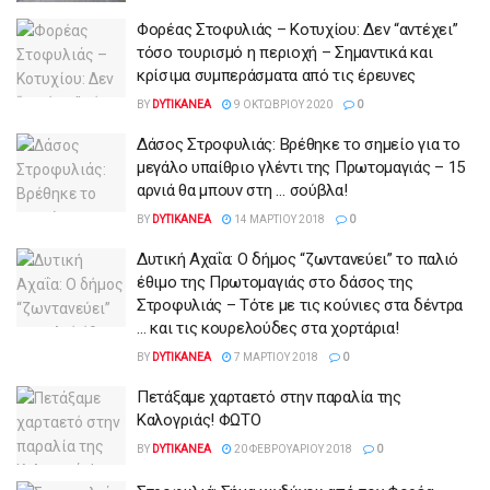
Φορέας Στοφυλιάς – Κοτυχίου: Δεν “αντέχει”
τόσο τουρισμό η περιοχή – Σημαντικά και
κρίσιμα συμπεράσματα από τις έρευνες
BY
DYTIKANEA
9 ΟΚΤΩΒΡΊΟΥ 2020
0
Δάσος Στροφυλιάς: Βρέθηκε το σημείο για το
μεγάλο υπαίθριο γλέντι της Πρωτομαγιάς – 15
αρνιά θα μπουν στη … σούβλα!
BY
DYTIKANEA
14 ΜΑΡΤΊΟΥ 2018
0
Δυτική Αχαΐα: Ο δήμος “ζωντανεύει” το παλιό
έθιμο της Πρωτομαγιάς στο δάσος της
Στροφυλιάς – Τότε με τις κούνιες στα δέντρα
… και τις κουρελούδες στα χορτάρια!
BY
DYTIKANEA
7 ΜΑΡΤΊΟΥ 2018
0
Πετάξαμε χαρταετό στην παραλία της
Καλογριάς! ΦΩΤΟ
BY
DYTIKANEA
20 ΦΕΒΡΟΥΑΡΊΟΥ 2018
0