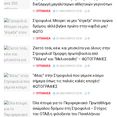
διεξαγωγή μεγαλύτερων αθλητικών γεγονότων
BY
DYTIKANEA
31 ΙΑΝΟΥΑΡΊΟΥ 2018
0
Στροφυλιά: Μπορεί να μην “έτρεξε” στον αγώνα
δρόμου, αλλά βγήκε πρώτο στην καρδιά μας!
ΦΩΤΟ
BY
DYTIKANEA
29 ΙΑΝΟΥΑΡΊΟΥ 2018
0
Ζεστό τσάι, κέικ και μπισκότα για όλους στην
Στροφυλιά! Όμορφη πρωτοβουλία από
“Πάλεια” και “Μελισσάνθη” – ΦΩΤΟΓΡΑΦΙΕΣ
BY
DYTIKANEA
28 ΙΑΝΟΥΑΡΊΟΥ 2018
0
“Φλας” στην Στροφυλιά που γέμισε κόσμο
σήμερα όπως τις παλιές καλές εποχές!
ΦΩΤΟΓΡΑΦΙΕΣ
BY
DYTIKANEA
28 ΙΑΝΟΥΑΡΊΟΥ 2018
0
Όλα έτοιμα για το Περιφερειακό Πρωτάθλημα
ανώμαλου δρόμου στη Στροφυλιά – Στόχος
του ΟΤΑΔ η φιλοξενία του Πανελλήνιου