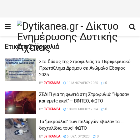
Ετικέτα:
Στροφυλιά
Στο δάσος της Στροφυλιάς το Περιφερειακό
Πρωτάθλημα Δρόμου σε Ανώμαλο Έδαφος
2025
BY
DYTIKANEA
11 ΙΑΝΟΥΑΡΊΟΥ 2025
0
ΣΕΔΙΠ για τη φωτιά στη Στροφυλιά: “Ήμασαν
και εμείς εκεί” – ΒΙΝΤΕΟ, ΦΩΤΟ
BY
DYTIKANEA
10 ΝΟΕΜΒΡΊΟΥ 2024
0
Τα “μικρούλια” των πελαργών έβαλαν τα …
δαχτυλίδια τους! ΦΩΤΟ
BY
DYTIKANEA
5 ΙΟΥΛΊΟΥ 2023
0