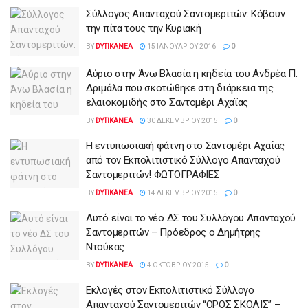
Σύλλογος Απανταχού Σαντομεριτών: Κόβουν
την πίτα τους την Κυριακή
BY
DYTIKANEA
15 ΙΑΝΟΥΑΡΊΟΥ 2016
0
Αύριο στην Άνω Βλασία η κηδεία του Ανδρέα Π.
Δριμάλα που σκοτώθηκε στη διάρκεια της
ελαιοκομιδής στο Σαντομέρι Αχαΐας
BY
DYTIKANEA
30 ΔΕΚΕΜΒΡΊΟΥ 2015
0
Η εντυπωσιακή φάτνη στο Σαντομέρι Αχαΐας
από τον Εκπολιτιστικό Σύλλογο Απανταχού
Σαντομεριτών! ΦΩΤΟΓΡΑΦΙΕΣ
BY
DYTIKANEA
14 ΔΕΚΕΜΒΡΊΟΥ 2015
0
Αυτό είναι το νέο ΔΣ του Συλλόγου Απανταχού
Σαντομεριτών – Πρόεδρος ο Δημήτρης
Ντούκας
BY
DYTIKANEA
4 ΟΚΤΩΒΡΊΟΥ 2015
0
Εκλογές στον Εκπολιτιστικό Σύλλογο
Απανταχού Σαντομεριτών “ΟΡΟΣ ΣΚΟΛΙΣ” –