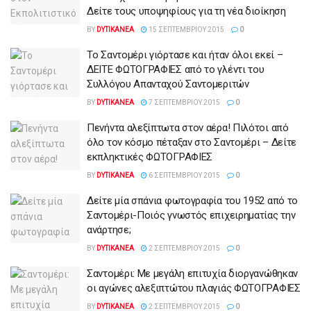
Δείτε τους υποψηφίους για τη νέα διοίκηση
BY
DYTIKANEA
15 ΣΕΠΤΕΜΒΡΊΟΥ 2015
0
Το Σαντομέρι γιόρτασε και ήταν όλοι εκεί –
ΔΕΙΤΕ ΦΩΤΟΓΡΑΦΙΕΣ από το γλέντι του
Συλλόγου Απανταχού Σαντομεριτών
BY
DYTIKANEA
7 ΣΕΠΤΕΜΒΡΊΟΥ 2015
0
Πενήντα αλεξίπτωτα στον αέρα! Πιλότοι από
όλο τον κόσμο πέταξαν στο Σαντομέρι – Δείτε
εκπληκτικές ΦΩΤΟΓΡΑΦΙΕΣ
BY
DYTIKANEA
6 ΣΕΠΤΕΜΒΡΊΟΥ 2015
0
Δείτε μία σπάνια φωτογραφία του 1952 από το
Σαντομέρι-Ποιός γνωστός επιχειρηματίας την
ανάρτησε;
BY
DYTIKANEA
2 ΣΕΠΤΕΜΒΡΊΟΥ 2015
0
Σαντομέρι: Με μεγάλη επιτυχία διοργανώθηκαν
οι αγώνες αλεξιπτώτου πλαγιάς ΦΩΤΟΓΡΑΦΙΕΣ
BY
DYTIKANEA
2 ΣΕΠΤΕΜΒΡΊΟΥ 2015
0