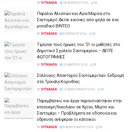
BY
DYTIKANEA
28 ΑΠΡΙΛΊΟΥ 2016
0
Παραλία Αλισσών και Αγία Μαρίνα στο
Σαντομέρι! Δείτε εικόνες από ψηλά σε ένα
μοναδικό ΒΙΝΤΕΟ
BY
DYTIKANEA
8 ΑΠΡΙΛΊΟΥ 2016
0
Τίμησαν τους ήρωες του ’21 οι μαθητές στο
Δημοτικό Σχολείο Σαντομερίου – ΔΕΙΤΕ
ΦΩΤΟΓΡΑΦΙΕΣ
BY
DYTIKANEA
25 ΜΑΡΤΊΟΥ 2016
0
Σύλλογος Απανταχού Σαντομεριτών: Εκδρομή
στα Τρίκαλα Κορινθίας
BY
DYTIKANEA
15 ΦΕΒΡΟΥΑΡΊΟΥ 2016
0
Παρεμβάσεις και έργα παρουσιάστηκαν στην
επίσκεψη Νικολάου σε Κρίνο, Μύρτο και
Σαντομέρι – Προβλήματα σε οδοποιία και
ύδρευση ανέφεραν οι κάτοικοι
BY
DYTIKANEA
8 ΦΕΒΡΟΥΑΡΊΟΥ 2016
0