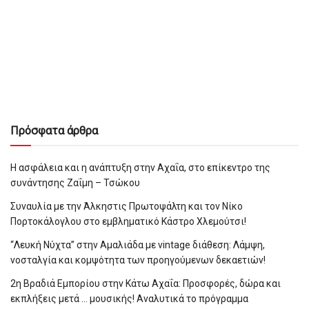
Πρόσφατα άρθρα
Η ασφάλεια και η ανάπτυξη στην Αχαΐα, στο επίκεντρο της
συνάντησης Ζαΐμη – Τσώκου
Συναυλία με την Άλκηστις Πρωτοψάλτη και τον Νίκο
Πορτοκάλογλου στο εμβληματικό Κάστρο Χλεμούτσι!
“Λευκή Νύχτα” στην Αμαλιάδα με vintage διάθεση: Λάμψη,
νοσταλγία και κομψότητα των προηγούμενων δεκαετιών!
2η Βραδιά Εμπορίου στην Κάτω Αχαΐα: Προσφορές, δώρα και
εκπλήξεις μετά … μουσικής! Αναλυτικά το πρόγραμμα