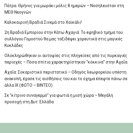
Πάτρα: Θρήνος για μωράκι μόλις 8 ημερών – Νοσηλευόταν στη
ΜΕΘ Νεογνών
Καλοκαιρινή Βραδιά Σινεμά στο Χαϊκάλι!
2η Βραδιά Εμπορίου στην Κάτω Αχαγιά: Το εφηβικό τμήμα του
συλλόγου Γομοστού θα μας ταξιδέψει χορευτικά στις μαγικές
Κυκλάδες
Ολοκληρώθηκαν οι αυτοψίες στις πληγείσες από τις πυρκαγιές
περιοχές – Πόσα σπίτια χαρακτηρίστηκαν “κόκκινα” στην Αχαΐα
Αχαΐα: Σοκαριστικό περιστατικό – Οδηγός λεωφορείου υπέστη
ανακοπή, έχασε τις αισθήσεις του και το όχημα έπεφτε πάνω σε
άλλα ΙΧ (ΦΩΤΟ – ΒΙΝΤΕΟ)
Σε “κίτρινο συναγερμό” για φωτιά η μισή χώρα – Μεγάλη
προσοχή στη Δυτ. Ελλάδα