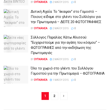
BY
DYTIKANEA
2 ΜΑΪ́ΟΥ 2015
0
Δυτική Αχαΐα: Το “έκαψαν” στο Γομοστό –
Ποιους είδαμε στο γλέντι του Συλλόγου για
την Πρωτομαγιά – ΔΕΙΤΕ 20 ΦΩΤΟΓΡΑΦΙΦΕΣ
BY
DYTIKANEA
2 ΜΑΪ́ΟΥ 2015
0
Σύλλογος Παραλίας Κάτω Αλισσού:
“Ευχαριστούμε για την αγάπη του κόσμου” –
ΦΩΤΟΓΡΑΦΙΕΣ από την εκδήλωση της
Πρωτομαγιάς
BY
DYTIKANEA
2 ΜΑΪ́ΟΥ 2015
0
Όλο το χωριό στο γλέντι του Συλλόγου
Γομοστού για την Πρωτομαγιά – ΦΩΤΟΓΡΑΦΙΑ
BY
DYTIKANEA
1 ΜΑΪ́ΟΥ 2015
0
1
2