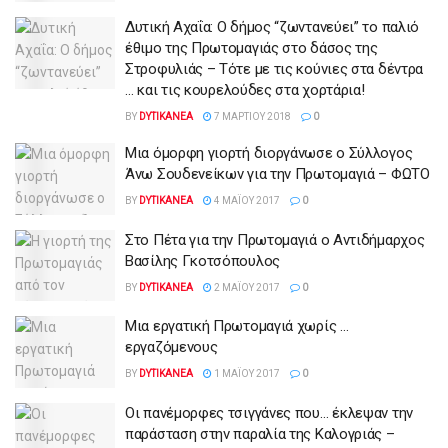
Δυτική Αχαΐα: Ο δήμος “ζωντανεύει” το παλιό
έθιμο της Πρωτομαγιάς στο δάσος της
Στροφυλιάς – Τότε με τις κούνιες στα δέντρα
… και τις κουρελούδες στα χορτάρια!
BY
DYTIKANEA
7 ΜΑΡΤΊΟΥ 2018
0
Μια όμορφη γιορτή διοργάνωσε ο Σύλλογος
Άνω Σουδενείκων για την Πρωτομαγιά – ΦΩΤΟ
BY
DYTIKANEA
4 ΜΑΪ́ΟΥ 2017
0
Στο Πέτα για την Πρωτομαγιά ο Αντιδήμαρχος
Βασίλης Γκοτσόπουλος
BY
DYTIKANEA
2 ΜΑΪ́ΟΥ 2017
0
Μια εργατική Πρωτομαγιά χωρίς …
εργαζόμενους
BY
DYTIKANEA
1 ΜΑΪ́ΟΥ 2017
0
Οι πανέμορφες τσιγγάνες που… έκλεψαν την
παράσταση στην παραλία της Καλογριάς –