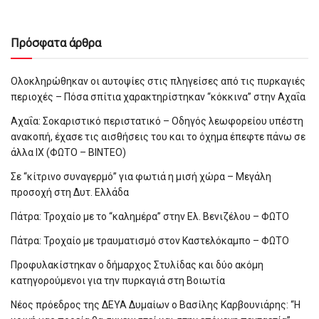
Πρόσφατα άρθρα
Ολοκληρώθηκαν οι αυτοψίες στις πληγείσες από τις πυρκαγιές
περιοχές – Πόσα σπίτια χαρακτηρίστηκαν “κόκκινα” στην Αχαΐα
Αχαΐα: Σοκαριστικό περιστατικό – Οδηγός λεωφορείου υπέστη
ανακοπή, έχασε τις αισθήσεις του και το όχημα έπεφτε πάνω σε
άλλα ΙΧ (ΦΩΤΟ – ΒΙΝΤΕΟ)
Σε “κίτρινο συναγερμό” για φωτιά η μισή χώρα – Μεγάλη
προσοχή στη Δυτ. Ελλάδα
Πάτρα: Τροχαίο με το “καλημέρα” στην Ελ. Βενιζέλου – ΦΩΤΟ
Πάτρα: Τροχαίο με τραυματισμό στον Καστελόκαμπο – ΦΩΤΟ
Προφυλακίστηκαν ο δήμαρχος Στυλίδας και δύο ακόμη
κατηγορούμενοι για την πυρκαγιά στη Βοιωτία
Νέος πρόεδρος της ΔΕΥΑ Δυμαίων ο Βασίλης Καρβουνιάρης: “Η