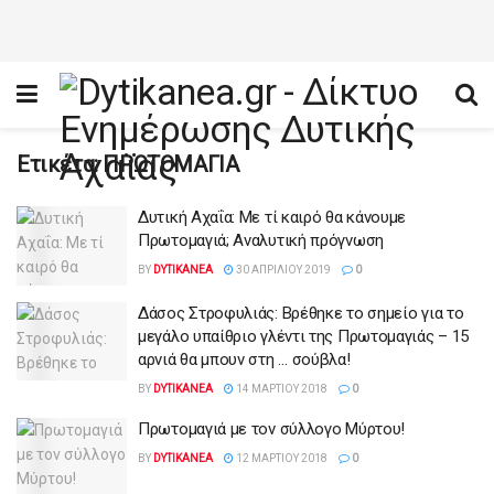
Ετικέτα:
ΠΡΩΤΟΜΑΓΙΑ
Δυτική Αχαΐα: Με τί καιρό θα κάνουμε
Πρωτομαγιά; Αναλυτική πρόγνωση
BY
DYTIKANEA
30 ΑΠΡΙΛΊΟΥ 2019
0
Δάσος Στροφυλιάς: Βρέθηκε το σημείο για το
μεγάλο υπαίθριο γλέντι της Πρωτομαγιάς – 15
αρνιά θα μπουν στη … σούβλα!
BY
DYTIKANEA
14 ΜΑΡΤΊΟΥ 2018
0
Πρωτομαγιά με τον σύλλογο Μύρτου!
BY
DYTIKANEA
12 ΜΑΡΤΊΟΥ 2018
0