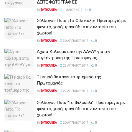
ΔΕΙΤΕ ΦΩΤΟΓΡΑΦΙΕΣ
BY
DYTIKANEA
1 ΜΑΪ́ΟΥ 2017
0
Σύλλογος Πέτα «Το Φιλοκάλι»: Πρωτομαγιά με
φαγητό, χορό, τραγούδι στην πλατεία του
χωριού!
BY
DYTIKANEA
30 ΑΠΡΙΛΊΟΥ 2017
0
Αχαΐα: Κάλεσμα απο την ΑΔΕΔΥ για την
συγκέντρωση της Πρωτομαγιάς
BY
DYTIKANEA
28 ΑΠΡΙΛΊΟΥ 2017
0
Τί καιρό θα κάνει το τριήμερο της
Πρωτομαγιάς
BY
DYTIKANEA
27 ΑΠΡΙΛΊΟΥ 2017
0
Σύλλογος Πέτα “Το Φιλοκάλι”: Πρωτομαγιά με
φαγητό, χορό, τραγούδι στην πλατεία του
χωριού!
BY
DYTIKANEA
20 ΑΠΡΙΛΊΟΥ 2017
0