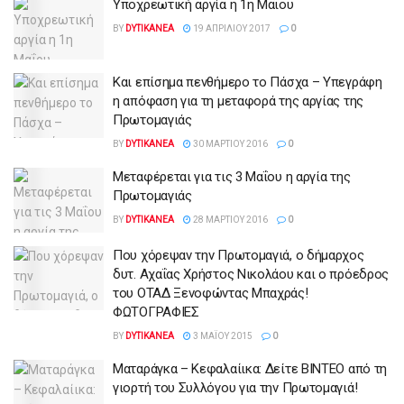
Υποχρεωτική αργία η 1η Μαΐου
BY
DYTIKANEA
19 ΑΠΡΙΛΊΟΥ 2017
0
Και επίσημα πενθήμερο το Πάσχα – Υπεγράφη
η απόφαση για τη μεταφορά της αργίας της
Πρωτομαγιάς
BY
DYTIKANEA
30 ΜΑΡΤΊΟΥ 2016
0
Μεταφέρεται για τις 3 Μαΐου η αργία της
Πρωτομαγιάς
BY
DYTIKANEA
28 ΜΑΡΤΊΟΥ 2016
0
Που χόρεψαν την Πρωτομαγιά, ο δήμαρχος
δυτ. Αχαΐας Χρήστος Νικολάου και ο πρόεδρος
του ΟΤΑΔ Ξενοφώντας Μπαχράς!
ΦΩΤΟΓΡΑΦΙΕΣ
BY
DYTIKANEA
3 ΜΑΪ́ΟΥ 2015
0
Ματαράγκα – Κεφαλαίικα: Δείτε ΒΙΝΤΕΟ από τη
γιορτή του Συλλόγου για την Πρωτομαγιά!