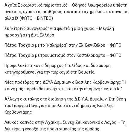
Αχαΐα: Σοκαριστικό περιστατικό – Οδηγός λεωφορείου υπέστη
ανακοπή, έχασε τις αισθήσεις του και το όχημα έπεφτε πάνω σε
άλλα ΙΧ (ΦΩΤΟ – ΒΙΝΤΕΟ)
Σε “κίτρινο συναγερμό” για φωτιά η μισή χώρα – Μεγάλη
προσοχή στη Δυτ. Ελλάδα
Πάτρα: Τροχαίο με το “καλημέρα” στην Ελ. Βενιζέλου – ΦΩΤΟ
Πάτρα: Τροχαίο με τραυματισμό στον Καστελόκαμπο – ΦΩΤΟ
Προφυλακίστηκαν ο δήμαρχος Στυλίδας και δύο ακόμη
κατηγορούμενοι για την πυρκαγιά στη Βοιωτία
Νέος πρόεδρος της ΔΕΥΑ Δυμαίων ο Βασίλης Καρβουνιάρης: “Η
κοινή μας πορεία θα συνεχιστεί και στην επόμενη πενταετία”
Αλλαγή σκυτάλης στη διοίκηση της Δ.Ε.Υ.Α. Δυμαίων: Στη θέση
του Γιώργου Παναγιωτόπουλου ο αντιδήμαρχος Βασίλης
Καρβουνιάρης
Λευκός καπνός στην Αχαϊκή… Συνεχίζει κανονικά ο Λαγός – Τη
Δευτέρα η έναρξη της προετοιμασίας της ομάδας