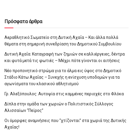
Πρόσφατα άρθρα
Αεραθλητικό Σωματείο στη Δυτική Αχαΐα – Και άλλα πολλά
θέματα στη σημερινή συνεδρίαση του Δημοτικού Συμβουλίου
Δυτική Αχαΐα: Καταγραφή των ζημιών σε καλλιέργειες, δέντρα
και φυτά μετά τις φωτιές – Μέχρι πότε γίνονται οι αιτήσεις
Νέο προπονητικό στρώμα για το άλμα εις ύψος στο Δημοτικό
Στάδιο Κάτω Αχαΐας – Συνεχής η ενίσχυση υποδομών για τα
αγωνίσματα του κλασικού αθλητισμού
Γρ. Αλεξόπουλος: Αυτοψία στις καμμένες περιοχές στο Φλόκα
Δίπλα στην ομάδα των χωριών ο Πολιτιστικός Σύλλογος
Αλισσαίων “Πείρος”
Οι όμορφες αναμνήσεις που “χτίζονται” στα χωριά της Δυτικής
Αχαΐας!