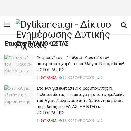
Ετικέτα:
ΠΑΛΑΙΟΚΩΣΤΑΣ
“Έπιασαν” τον … “Παλαιο- Κώστα” στον
αποκριάτικο χορό του συλλόγου Νιφορείκων!
ΦΩΤΟΓΡΑΦΙΕΣ
BY
DYTIKANEA
20 ΦΕΒΡΟΥΑΡΊΟΥ 2018
0
Στο ΙΚΑ για εξετάσεις ο βαρυποινίτης Ν.
Παλαιοκώστας – Η μεταγωγή από τις φυλακές
του Αγίου Στεφάνου και τα δρακόντεια μέτρα
ασφαλείας της ΕΛ.ΑΣ. – ΒΙΝΤΕΟ και
ΦΩΤΟΓΡΑΦΙΕΣ
BY
DYTIKANEA
15 ΦΕΒΡΟΥΑΡΊΟΥ 2018
0