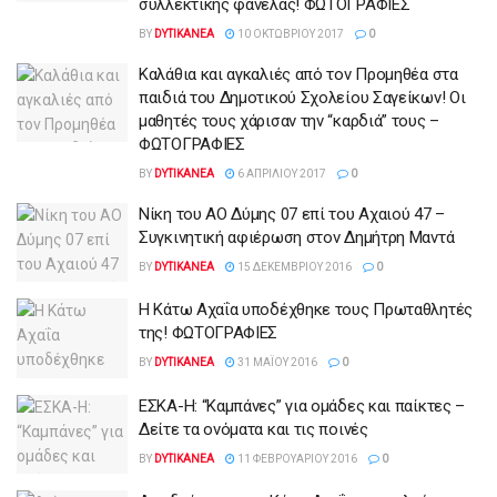
συλλεκτικής φανέλας! ΦΩΤΟΓΡΑΦΙΕΣ
BY
DYTIKANEA
10 ΟΚΤΩΒΡΊΟΥ 2017
0
Καλάθια και αγκαλιές από τον Προμηθέα στα
παιδιά του Δημοτικού Σχολείου Σαγείκων! Οι
μαθητές τους χάρισαν την “καρδιά” τους –
ΦΩΤΟΓΡΑΦΙΕΣ
BY
DYTIKANEA
6 ΑΠΡΙΛΊΟΥ 2017
0
Νίκη του ΑΟ Δύμης 07 επί του Αχαιού 47 –
Συγκινητική αφιέρωση στον Δημήτρη Μαντά
BY
DYTIKANEA
15 ΔΕΚΕΜΒΡΊΟΥ 2016
0
Η Κάτω Αχαΐα υποδέχθηκε τους Πρωταθλητές
της! ΦΩΤΟΓΡΑΦΙΕΣ
BY
DYTIKANEA
31 ΜΑΪ́ΟΥ 2016
0
ΕΣΚΑ-Η: “Καμπάνες” για ομάδες και παίκτες –
Δείτε τα ονόματα και τις ποινές
BY
DYTIKANEA
11 ΦΕΒΡΟΥΑΡΊΟΥ 2016
0