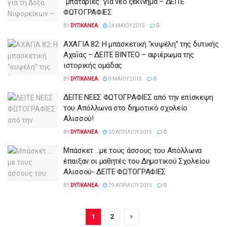
“μπαταρίες” για νέο ξεκίνημα – ΔΕΙΤΕ
ΦΩΤΟΓΡΑΦΙΕΣ
BY
DYTIKANEA
24 ΜΑΪ́ΟΥ 2015
0
ΑΧΑΓΙΑ 82: Η μπασκετική “κυψέλη” της δυτικής
Αχαΐας – ΔΕΙΤΕ ΒΙΝΤΕΟ – αφιέρωμα της
ιστορικής ομάδας
BY
DYTIKANEA
9 ΜΑΪ́ΟΥ 2015
0
ΔΕΙΤΕ ΝΕΕΣ ΦΩΤΟΓΡΑΦΙΕΣ από την επίσκεψη
του Απόλλωνα στο δημοτικό σχολείο
Αλισσού!
BY
DYTIKANEA
30 ΑΠΡΙΛΊΟΥ 2015
0
Μπάσκετ …με τους άσσους του Απόλλωνα
έπαιξαν οι μαθητές του Δημοτικού Σχολείου
Αλισσού- ΔΕΙΤΕ ΦΩΤΟΓΡΑΦΙΕΣ
BY
DYTIKANEA
29 ΑΠΡΙΛΊΟΥ 2015
0
1
2