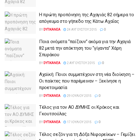
Η πρώτη προπόνηση της Αχαγιάς 82 σήμερα το
απόγευμα στο γήπεδο της Κάτω Αχαΐας
BY
DYTIKANEA
24 ΑΥΓΟΎΣΤΟΥ 2015
0
Ποια ονόματα “παίζουν” ακόμα για την Αχαγιά
82 μετά την απόκτηση του “γίγαντα” Χάρη
Σπυράκου
BY
DYTIKANEA
2 ΑΥΓΟΎΣΤΟΥ 2015
0
Αχαϊκή: Ποιοι συμμετέχουν στη νέα διοίκηση –
Οι παίκτες που παρέμειναν – Ξεκίνησε η
προετοιμασία
BY
DYTIKANEA
29 ΙΟΥΛΊΟΥ 2015
0
Τέλος για τον ΑΟ ΔΥΜΗΣ οι Κρόκος και
Γκουτσούλας
BY
DYTIKANEA
17 ΙΟΥΛΊΟΥ 2015
0
Τέλος σεζόν για τη Δόξα Νιφορείκων – Γεμίζει