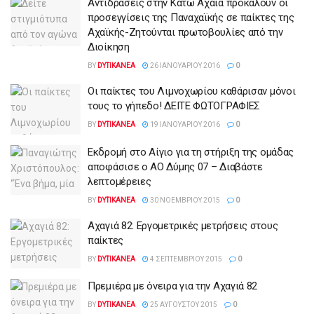
Αντιδράσεις στην Κάτω Αχαΐα προκαλούν οι
προσεγγίσεις της Παναχαϊκής σε παίκτες της
Αχαϊκής-Ζητούνται πρωτοβουλίες από την
Διοίκηση
BY
DYTIKANEA
26 ΙΑΝΟΥΑΡΊΟΥ 2016
0
Οι παίκτες του Λιμνοχωρίου καθάρισαν μόνοι
τους το γήπεδο! ΔΕΙΤΕ ΦΩΤΟΓΡΑΦΙΕΣ
BY
DYTIKANEA
19 ΙΑΝΟΥΑΡΊΟΥ 2016
0
Εκδρομή στο Αίγιο για τη στήριξη της ομάδας
αποφάσισε ο ΑΟ Δύμης 07 – Διαβάστε
λεπτομέρειες
BY
DYTIKANEA
30 ΝΟΕΜΒΡΊΟΥ 2015
0
Αχαγιά 82: Εργομετρικές μετρήσεις στους
παίκτες
BY
DYTIKANEA
4 ΣΕΠΤΕΜΒΡΊΟΥ 2015
0
Πρεμιέρα με όνειρα για την Αχαγιά 82
BY
DYTIKANEA
25 ΑΥΓΟΎΣΤΟΥ 2015
0