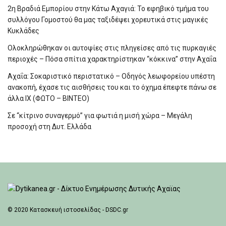
2η Βραδιά Εμπορίου στην Κάτω Αχαγιά: Το εφηβικό τμήμα του
συλλόγου Γομοστού θα μας ταξιδέψει χορευτικά στις μαγικές
Κυκλάδες
Ολοκληρώθηκαν οι αυτοψίες στις πληγείσες από τις πυρκαγιές
περιοχές – Πόσα σπίτια χαρακτηρίστηκαν “κόκκινα” στην Αχαΐα
Αχαΐα: Σοκαριστικό περιστατικό – Οδηγός λεωφορείου υπέστη
ανακοπή, έχασε τις αισθήσεις του και το όχημα έπεφτε πάνω σε
άλλα ΙΧ (ΦΩΤΟ – ΒΙΝΤΕΟ)
Σε “κίτρινο συναγερμό” για φωτιά η μισή χώρα – Μεγάλη
προσοχή στη Δυτ. Ελλάδα
© 2020
Κατασκευή ιστοσελίδας - DSDC.gr