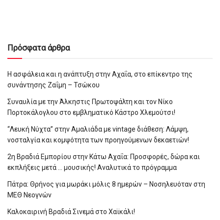
Πρόσφατα άρθρα
Η ασφάλεια και η ανάπτυξη στην Αχαΐα, στο επίκεντρο της
συνάντησης Ζαΐμη – Τσώκου
Συναυλία με την Άλκηστις Πρωτοψάλτη και τον Νίκο
Πορτοκάλογλου στο εμβληματικό Κάστρο Χλεμούτσι!
“Λευκή Νύχτα” στην Αμαλιάδα με vintage διάθεση: Λάμψη,
νοσταλγία και κομψότητα των προηγούμενων δεκαετιών!
2η Βραδιά Εμπορίου στην Κάτω Αχαΐα: Προσφορές, δώρα και
εκπλήξεις μετά … μουσικής! Αναλυτικά το πρόγραμμα
Πάτρα: Θρήνος για μωράκι μόλις 8 ημερών – Νοσηλευόταν στη
ΜΕΘ Νεογνών
Καλοκαιρινή Βραδιά Σινεμά στο Χαϊκάλι!