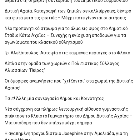
θέματα στη σημερινή συνεδρίαση του Δημοτικού Συμβουλίου
Δυτική Αχαΐα: Καταγραφή των ζημιών σε καλλιέργειες, δέντρα
και φυτά μετά τις φωτιές – Μέχρι πότε γίνονται οι αιτήσεις
Νέο προπονητικό στρώμα για το άλμα εις ύψος στο Δημοτικό
Στάδιο Κάτω Αχαΐας – Συνεχής η ενίσχυση υποδομών για τα
αγωνίσματα του κλασικού αθλητισμού
Γρ. Αλεξόπουλος: Αυτοψία στις καμμένες περιοχές στο Φλόκα
Δίπλα στην ομάδα των χωριών ο Πολιτιστικός Σύλλογος
Αλισσαίων “Πείρος”
Οι όμορφες αναμνήσεις που “χτίζονται” στα χωριά της Δυτικής
Αχαΐας!
Πσιτ! Άλλη μία συνεργασία Δήμου και Κοινότητας
Νέα σύγχρονη και πλήρως λειτουργική αίθουσα γυμναστικής
απέκτησε το Κλειστό Γυμναστήριο του Δήμου Δυτικής Αχαΐας –
Μια υποδομή που δεν υπήρχε μέχρι σήμερα
Η αγαπημένη τραγουδίστρια Josephine στην Αμαλιάδα, για τη