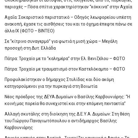
Ολοκληρώθηκαν οι αυτοψίες στις πληγείσες από τις πυρκαγιές
περιοχές – Πόσα σπίτια χαρακτηρίστηκαν “κόκκινα” στην Αχαΐα
Αχαΐα: Σοκαριστικό περιστατικό – Οδηγός λεωφορείου υπέστη
ανακοπή, έχασε τις αισθήσεις του και το όχημα έπεφτε πάνω σε
άλλα ΙΧ (ΦΩΤΟ – ΒΙΝΤΕΟ)
Σε “κίτρινο συναγερμό” για φωτιά η μισή χώρα – Μεγάλη
προσοχή στη Δυτ. Ελλάδα
Πάτρα: Τροχαίο με το “καλημέρα” στην Ελ. Βενιζέλου – ΦΩΤΟ
Πάτρα: Τροχαίο με τραυματισμό στον Καστελόκαμπο – ΦΩΤΟ
Προφυλακίστηκαν ο δήμαρχος Στυλίδας και δύο ακόμη
κατηγορούμενοι για την πυρκαγιά στη Βοιωτία
Νέος πρόεδρος της ΔΕΥΑ Δυμαίων ο Βασίλης Καρβουνιάρης: “Η
κοινή μας πορεία θα συνεχιστεί και στην επόμενη πενταετία”
Αλλαγή σκυτάλης στη διοίκηση της Δ.Ε.Υ.Α. Δυμαίων: Στη θέση
του Γιώργου Παναγιωτόπουλου ο αντιδήμαρχος Βασίλης
Καρβουνιάρης