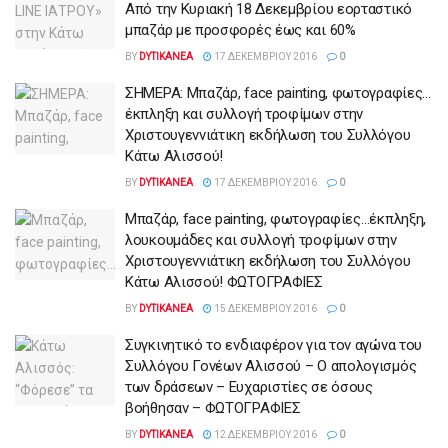
Από την Κυριακή 18 Δεκεμβρίου εορταστικό
μπαζάρ με προσφορές έως και 60%
BY
DYTIKANEA
17 ΔΕΚΕΜΒΡΊΟΥ 2016
0
ΣΗΜΕΡΑ: Μπαζάρ, face painting, φωτογραφίες…
έκπληξη και συλλογή τροφίμων στην
Χριστουγεννιάτικη εκδήλωση του Συλλόγου
Κάτω Αλισσού!
BY
DYTIKANEA
17 ΔΕΚΕΜΒΡΊΟΥ 2016
0
Μπαζάρ, face painting, φωτογραφίες…έκπληξη,
λουκουμάδες και συλλογή τροφίμων στην
Χριστουγεννιάτικη εκδήλωση του Συλλόγου
Κάτω Αλισσού! ΦΩΤΟΓΡΑΦΙΕΣ
BY
DYTIKANEA
15 ΔΕΚΕΜΒΡΊΟΥ 2016
0
Συγκινητικό το ενδιαφέρον για τον αγώνα του
Συλλόγου Γονέων Αλισσού – Ο απολογισμός
των δράσεων – Ευχαριστίες σε όσους
βοήθησαν – ΦΩΤΟΓΡΑΦΙΕΣ
BY
DYTIKANEA
12 ΔΕΚΕΜΒΡΊΟΥ 2016
0