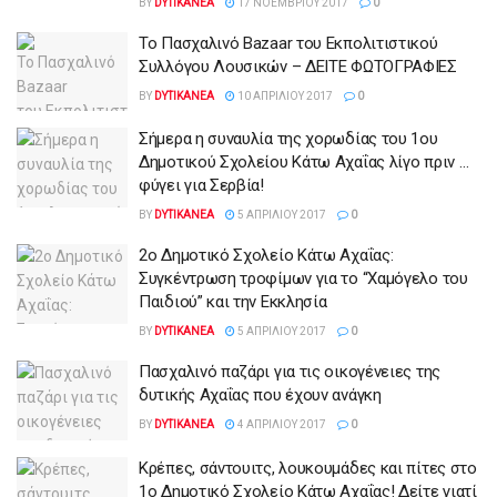
BY
DYTIKANEA
17 ΝΟΕΜΒΡΊΟΥ 2017
0
To Πασχαλινό Bazaar του Εκπολιτιστικού
Συλλόγου Λουσικών – ΔΕΙΤΕ ΦΩΤΟΓΡΑΦΙΕΣ
BY
DYTIKANEA
10 ΑΠΡΙΛΊΟΥ 2017
0
Σήμερα η συναυλία της χορωδίας του 1ου
Δημοτικού Σχολείου Κάτω Αχαΐας λίγο πριν …
φύγει για Σερβία!
BY
DYTIKANEA
5 ΑΠΡΙΛΊΟΥ 2017
0
2ο Δημοτικό Σχολείο Κάτω Αχαΐας:
Συγκέντρωση τροφίμων για το “Χαμόγελο του
Παιδιού” και την Εκκλησία
BY
DYTIKANEA
5 ΑΠΡΙΛΊΟΥ 2017
0
Πασχαλινό παζάρι για τις οικογένειες της
δυτικής Αχαΐας που έχουν ανάγκη
BY
DYTIKANEA
4 ΑΠΡΙΛΊΟΥ 2017
0
Κρέπες, σάντουιτς, λουκουμάδες και πίτες στο
1ο Δημοτικό Σχολείο Κάτω Αχαΐας! Δείτε γιατί