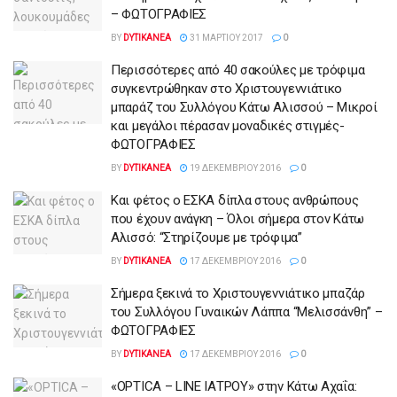
– ΦΩΤΟΓΡΑΦΙΕΣ
BY
DYTIKANEA
31 ΜΑΡΤΊΟΥ 2017
0
Περισσότερες από 40 σακούλες με τρόφιμα
συγκεντρώθηκαν στο Χριστουγεννιάτικο
μπαράζ του Συλλόγου Κάτω Αλισσού – Μικροί
και μεγάλοι πέρασαν μοναδικές στιγμές-
ΦΩΤΟΓΡΑΦΙΕΣ
BY
DYTIKANEA
19 ΔΕΚΕΜΒΡΊΟΥ 2016
0
Και φέτος ο ΕΣΚΑ δίπλα στους ανθρώπους
που έχουν ανάγκη – Όλοι σήμερα στον Κάτω
Αλισσό: “Στηρίζουμε με τρόφιμα”
BY
DYTIKANEA
17 ΔΕΚΕΜΒΡΊΟΥ 2016
0
Σήμερα ξεκινά το Χριστουγεννιάτικο μπαζάρ
του Συλλόγου Γυναικών Λάππα “Μελισσάνθη” –
ΦΩΤΟΓΡΑΦΙΕΣ
BY
DYTIKANEA
17 ΔΕΚΕΜΒΡΊΟΥ 2016
0
«OPTICA – LINE ΙΑΤΡΟΥ» στην Κάτω Αχαΐα: