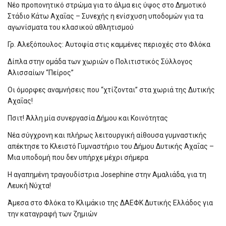
Νέο προπονητικό στρώμα για το άλμα εις ύψος στο Δημοτικό
Στάδιο Κάτω Αχαΐας – Συνεχής η ενίσχυση υποδομών για τα
αγωνίσματα του κλασικού αθλητισμού
Γρ. Αλεξόπουλος: Αυτοψία στις καμμένες περιοχές στο Φλόκα
Δίπλα στην ομάδα των χωριών ο Πολιτιστικός Σύλλογος
Αλισσαίων “Πείρος”
Οι όμορφες αναμνήσεις που “χτίζονται” στα χωριά της Δυτικής
Αχαΐας!
Πσιτ! Άλλη μία συνεργασία Δήμου και Κοινότητας
Νέα σύγχρονη και πλήρως λειτουργική αίθουσα γυμναστικής
απέκτησε το Κλειστό Γυμναστήριο του Δήμου Δυτικής Αχαΐας –
Μια υποδομή που δεν υπήρχε μέχρι σήμερα
Η αγαπημένη τραγουδίστρια Josephine στην Αμαλιάδα, για τη
Λευκή Νύχτα!
Άμεσα στο Φλόκα το Κλιμάκιο της ΔΑΕΦΚ Δυτικής Ελλάδος για
την καταγραφή των ζημιών