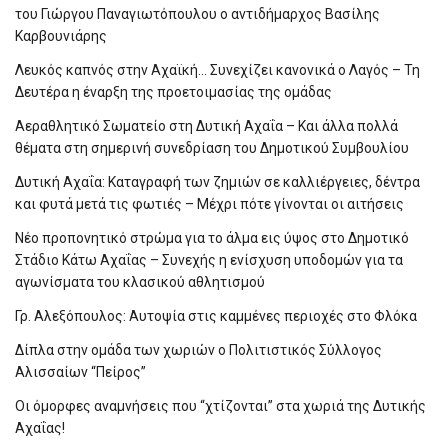
του Γιώργου Παναγιωτόπουλου ο αντιδήμαρχος Βασίλης
Καρβουνιάρης
Λευκός καπνός στην Αχαϊκή… Συνεχίζει κανονικά ο Λαγός – Τη
Δευτέρα η έναρξη της προετοιμασίας της ομάδας
Αεραθλητικό Σωματείο στη Δυτική Αχαΐα – Και άλλα πολλά
θέματα στη σημερινή συνεδρίαση του Δημοτικού Συμβουλίου
Δυτική Αχαΐα: Καταγραφή των ζημιών σε καλλιέργειες, δέντρα
και φυτά μετά τις φωτιές – Μέχρι πότε γίνονται οι αιτήσεις
Νέο προπονητικό στρώμα για το άλμα εις ύψος στο Δημοτικό
Στάδιο Κάτω Αχαΐας – Συνεχής η ενίσχυση υποδομών για τα
αγωνίσματα του κλασικού αθλητισμού
Γρ. Αλεξόπουλος: Αυτοψία στις καμμένες περιοχές στο Φλόκα
Δίπλα στην ομάδα των χωριών ο Πολιτιστικός Σύλλογος
Αλισσαίων “Πείρος”
Οι όμορφες αναμνήσεις που “χτίζονται” στα χωριά της Δυτικής
Αχαΐας!