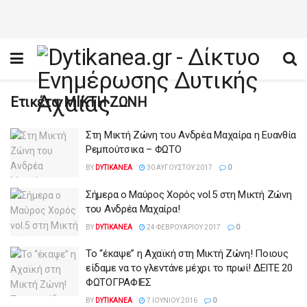
Ετικέτα:
ΜΙΚΤΗ ΖΩΝΗ
Στη Μικτή Ζώνη του Ανδρέα Μαχαίρα η Ευανθία
Ρεμπούτσικα – ΦΩΤΟ
BY
DYTIKANEA
30 ΑΥΓΟΎΣΤΟΥ 2017
0
Σήμερα ο Μαύρος Χορός vol.5 στη Μικτή Ζώνη
του Ανδρέα Μαχαίρα!
BY
DYTIKANEA
24 ΦΕΒΡΟΥΑΡΊΟΥ 2017
0
Το “έκαψε” η Αχαϊκή στη Μικτή Ζώνη! Ποιους
είδαμε να το γλεντάνε μέχρι το πρωί! ΔΕΙΤΕ 20
ΦΩΤΟΓΡΑΦΙΕΣ
BY
DYTIKANEA
7 ΙΟΥΝΊΟΥ 2016
0