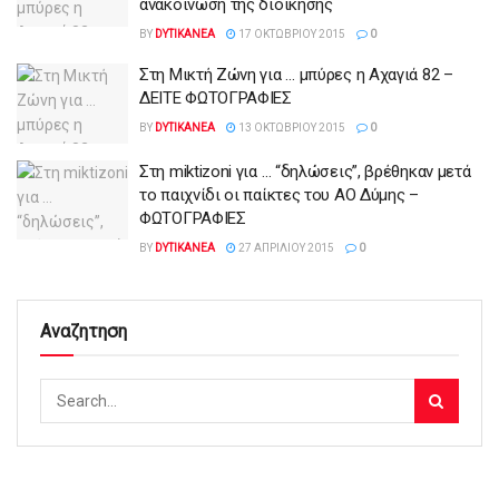
ανακοίνωση της διοίκησης
BY
DYTIKANEA
17 ΟΚΤΩΒΡΊΟΥ 2015
0
Στη Μικτή Ζώνη για … μπύρες η Αχαγιά 82 –
ΔΕΙΤΕ ΦΩΤΟΓΡΑΦΙΕΣ
BY
DYTIKANEA
13 ΟΚΤΩΒΡΊΟΥ 2015
0
Στη miktizoni για … “δηλώσεις”, βρέθηκαν μετά
το παιχνίδι οι παίκτες του ΑΟ Δύμης –
ΦΩΤΟΓΡΑΦΙΕΣ
BY
DYTIKANEA
27 ΑΠΡΙΛΊΟΥ 2015
0
Αναζητηση