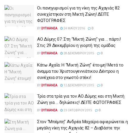
Οι πανηγυρισμοί για τη νίκη της Αχαγιάς 82
συνεχίστηκαν στη Μικτή Ζώνη! ΔΕΙΤΕ
ΦΩΤΟΓΡΑΦΙΕΣ
BY
DYTIKANEA
24 ΜΑΪ́ΟΥ 2016
0
ΑΟ Δύμης 07: Στη “Μικτή Ζώνη” για … πάρτι!
Στις 29 Δεκεμβρίου η γιορτή της ομάδας
BY
DYTIKANEA
28 ΔΕΚΕΜΒΡΊΟΥ 2015
0
Κάτω Αχαΐα: Η “Μικτή Ζώνη” έτοιμη! Μετά το
άναμμα του Χριστουγεννιάτικου Δέντρου η
συνέχεια στο γνωστό στέκι!
BY
DYTIKANEA
12 ΔΕΚΕΜΒΡΊΟΥ 2015
0
Τρία στα τρία για τον ΑΟ Δύμης και στη Μικτή
Ζώνη για … δηλώσεις! ΔΕΙΤΕ ΦΩΤΟΓΡΑΦΙΕΣ
BY
DYTIKANEA
23 ΟΚΤΩΒΡΊΟΥ 2015
0
Στον “Μπέμπη” Ανδρέα Μαχαίρα αφιερώνεται η
μεγάλη νίκη της Αχαγιάς 82 – Διαβάστε την