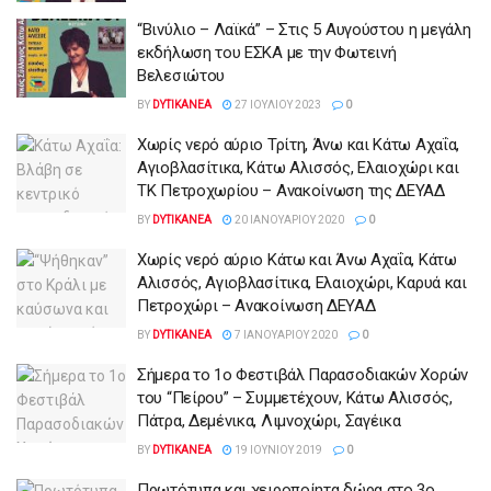
“Βινύλιο – Λαϊκά” – Στις 5 Αυγούστου η μεγάλη
εκδήλωση του ΕΣΚΑ με την Φωτεινή
Βελεσιώτου
BY
DYTIKANEA
27 ΙΟΥΛΊΟΥ 2023
0
Χωρίς νερό αύριο Τρίτη, Άνω και Κάτω Αχαΐα,
Αγιοβλασίτικα, Κάτω Αλισσός, Ελαιοχώρι και
ΤΚ Πετροχωρίου – Ανακοίνωση της ΔΕΥΑΔ
BY
DYTIKANEA
20 ΙΑΝΟΥΑΡΊΟΥ 2020
0
Χωρίς νερό αύριο Κάτω και Άνω Αχαΐα, Κάτω
Αλισσός, Αγιοβλασίτικα, Ελαιοχώρι, Καρυά και
Πετροχώρι – Ανακοίνωση ΔΕΥΑΔ
BY
DYTIKANEA
7 ΙΑΝΟΥΑΡΊΟΥ 2020
0
Σήμερα το 1ο Φεστιβάλ Παρασοδιακών Χορών
του “Πείρου” – Συμμετέχουν, Κάτω Αλισσός,
Πάτρα, Δεμένικα, Λιμνοχώρι, Σαγέικα
BY
DYTIKANEA
19 ΙΟΥΝΊΟΥ 2019
0
Πρωτότυπα και χειροποίητα δώρα στο 3ο