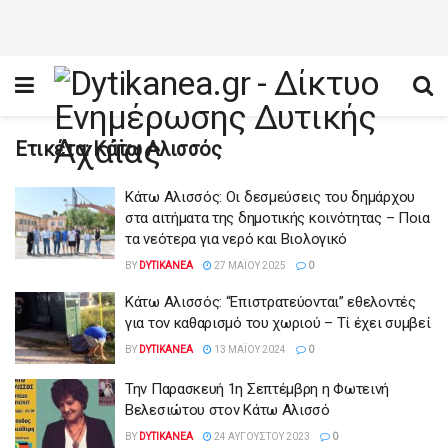
Ετικέτα:
Κάτω Αλισσός
Κάτω Αλισσός: Οι δεσμεύσεις του δημάρχου
στα αιτήματα της δημοτικής κοινότητας – Ποια
τα νεότερα για νερό και Βιολογικό
BY
DYTIKANEA
27 ΜΑΪ́ΟΥ 2025
0
Κάτω Αλισσός: “Επιστρατεύονται” εθελοντές
για τον καθαρισμό του χωριού – Τί έχει συμβεί
BY
DYTIKANEA
13 ΜΑΪ́ΟΥ 2024
0
Την Παρασκευή 1η Σεπτέμβρη η Φωτεινή
Βελεσιώτου στον Κάτω Αλισσό
BY
DYTIKANEA
24 ΑΥΓΟΎΣΤΟΥ 2023
0