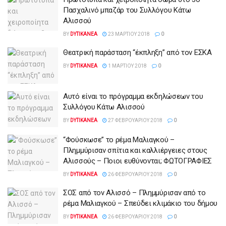
Πασχαλινό μπαζάρ του Συλλόγου Κάτω
Αλισσού
BY
DYTIKANEA
23 ΜΑΡΤΊΟΥ 2018
0
Θεατρική παράσταση “έκπληξη” από τον ΕΣΚΑ
BY
DYTIKANEA
1 ΜΑΡΤΊΟΥ 2018
0
Αυτό είναι το πρόγραμμα εκδηλώσεων του
Συλλόγου Κάτω Αλισσού
BY
DYTIKANEA
27 ΦΕΒΡΟΥΑΡΊΟΥ 2018
0
“Φούσκωσε” το ρέμα Μαλιαγκού –
Πλημμύρισαν σπίτια και καλλιέργειες στους
Αλισσούς – Ποιοι ευθύνονται; ΦΩΤΟΓΡΑΦΙΕΣ
BY
DYTIKANEA
26 ΦΕΒΡΟΥΑΡΊΟΥ 2018
0
ΣΟΣ από τον Αλισσό – Πλημμύρισαν από το
ρέμα Μαλιαγκού – Σπεύδει κλιμάκιο του δήμου
BY
DYTIKANEA
26 ΦΕΒΡΟΥΑΡΊΟΥ 2018
0