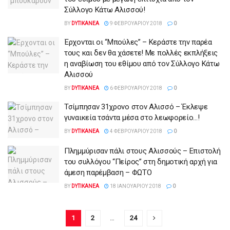
Σύλλογο Κάτω Αλισσού!
BY
DYTIKANEA
9 ΦΕΒΡΟΥΑΡΊΟΥ 2018
0
Έρχονται οι “Μπούλες” – Κεράστε την παρέα
τους και δεν θα χάσετε! Με πολλές εκπλήξεις
η αναβίωση του εθίμου από τον Σύλλογο Κάτω
Αλισσού
BY
DYTIKANEA
6 ΦΕΒΡΟΥΑΡΊΟΥ 2018
0
Τσίμπησαν 31χρονο στον Αλισσό – Έκλεψε
γυναικεία τσάντα μέσα στο λεωφορείο…!
BY
DYTIKANEA
4 ΦΕΒΡΟΥΑΡΊΟΥ 2018
0
Πλημμύρισαν πάλι στους Αλισσούς – Επιστολή
του συλλόγου “Πείρος” στη δημοτική αρχή για
άμεση παρέμβαση – ΦΩΤΟ
BY
DYTIKANEA
18 ΙΑΝΟΥΑΡΊΟΥ 2018
0
1
2
…
24