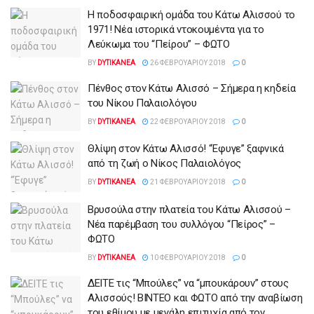
Η ποδοσφαιρική ομάδα του Κάτω Αλισσού το
1971! Νέα ιστορικά ντοκουμέντα για το
Λεύκωμα του “Πείρου” – ΦΩΤΟ
BY
DYTIKANEA
26 ΦΕΒΡΟΥΑΡΊΟΥ 2018
0
Πένθος στον Κάτω Αλισσό – Σήμερα η κηδεία
του Νίκου Παλαιολόγου
BY
DYTIKANEA
22 ΦΕΒΡΟΥΑΡΊΟΥ 2018
0
Θλίψη στον Κάτω Αλισσό! “Έφυγε” ξαφνικά
από τη ζωή ο Νίκος Παλαιολόγος
BY
DYTIKANEA
21 ΦΕΒΡΟΥΑΡΊΟΥ 2018
0
Βρυσούλα στην πλατεία του Κάτω Αλισσού –
Νέα παρέμβαση του συλλόγου “Πείρος” –
ΦΩΤΟ
BY
DYTIKANEA
10 ΦΕΒΡΟΥΑΡΊΟΥ 2018
0
ΔΕΙΤΕ τις “Μπούλες” να “μπουκάρουν” στους
Αλισσούς! ΒΙΝΤΕΟ και ΦΩΤΟ από την αναβίωση
του εθίμου με μεγάλη επιτυχία από τον